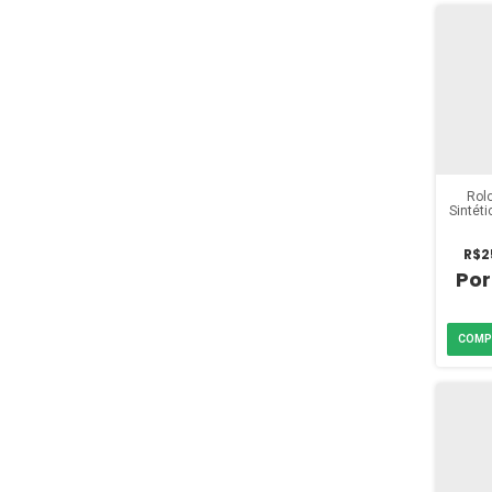
Rol
Sintét
R$2