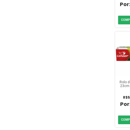
Rolo d
23cm 
R$5