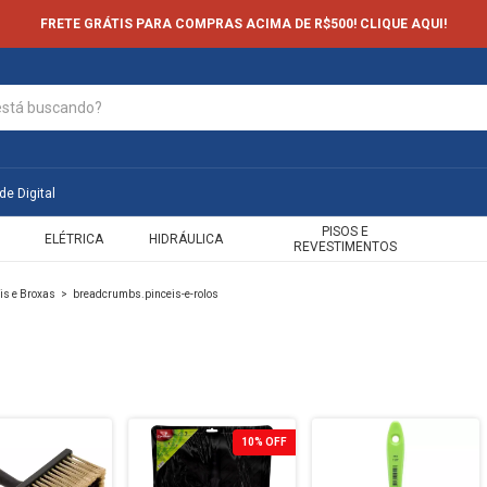
FRETE GRÁTIS PARA COMPRAS ACIMA DE R$500! CLIQUE AQUI!
de Digital
PISOS E
ELÉTRICA
HIDRÁULICA
REVESTIMENTOS
is e Broxas
>
breadcrumbs.pinceis-e-rolos
10
%
OFF