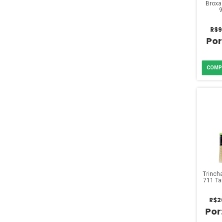
Broxa
R$9
Trinch
711 T
R$2