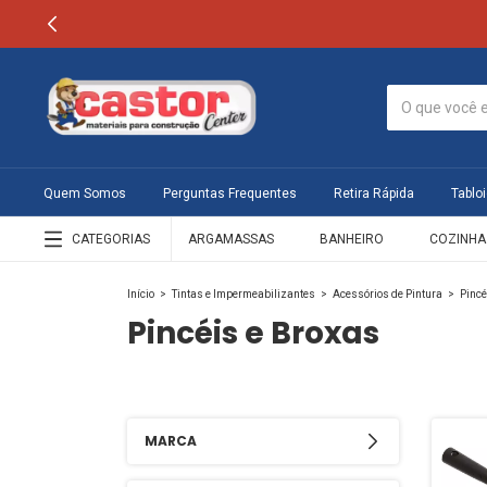
Quem Somos
Perguntas Frequentes
Retira Rápida
Tabloi
CATEGORIAS
ARGAMASSAS
BANHEIRO
COZINHA
Início
>
Tintas e Impermeabilizantes
>
Acessórios de Pintura
>
Pincé
Pincéis e Broxas
MARCA