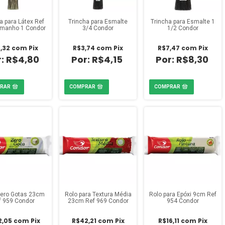
a para Látex Ref
Trincha para Esmalte
Trincha para Esmalte 1
amanho 1 Condor
3/4 Condor
1/2 Condor
,32
com
Pix
R$3,74
com
Pix
R$7,47
com
Pix
R$4,80
R$4,15
R$8,30
Zero Gotas 23cm
Rolo para Textura Média
Rolo para Epóxi 9cm Ref
f 959 Condor
23cm Ref 969 Condor
954 Condor
2,05
com
Pix
R$42,21
com
Pix
R$16,11
com
Pix