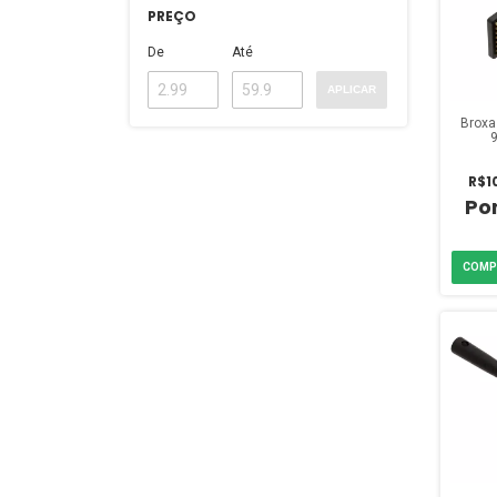
PREÇO
De
Até
APLICAR
Broxa
R$1