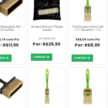
 Retangular Ref
Kit para Pintura 3 Peças
Trincha para Verniz Ref
930 Condor
Condor
711 Tamanho 1 1/2
Condor
R$29,90
0,79
com
Pix
R$8,09
com
Pix
R$26,90
R$11,99
R$8,99