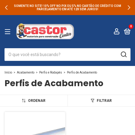
SOMENTE NO SITE! 10% OFF NO PIX OU 5% NO CARTÃO DE CRÉDITO COM
PARCELAMENTO EM ATÉ 12X SEM JUROS!
0
Início
>
Acabamento
>
Perfis e Rodapés
>
Perfis de Acabamento
Perfis de Acabamento
ORDENAR
FILTRAR