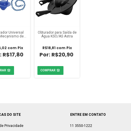
ador Universal
Obturador para Saída de
 Mecanismo de
Água KSO/AS Astra
 de Água Blukit
6,02
com
Pix
R$18,81
com
Pix
R$17,80
R$20,90
CAS DO SITE
ENTRE EM CONTATO
 de Privacidade
11 3550-1222