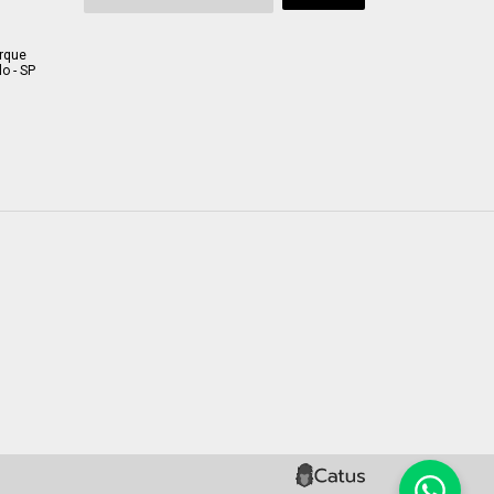
arque
o - SP