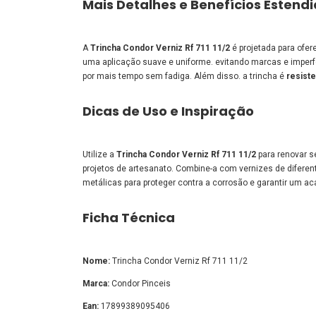
Mais Detalhes e Benefícios Estend
A
Trincha Condor Verniz Rf 711 11/2
é projetada para ofe
uma aplicação suave e uniforme. evitando marcas e imper
por mais tempo sem fadiga. Além disso. a trincha é
resiste
Dicas de Uso e Inspiração
Utilize a
Trincha Condor Verniz Rf 711 11/2
para renovar s
projetos de artesanato. Combine-a com vernizes de diferent
metálicas para proteger contra a corrosão e garantir um a
Ficha Técnica
Nome:
Trincha Condor Verniz Rf 711 11/2
Marca:
Condor Pinceis
Ean:
17899389095406