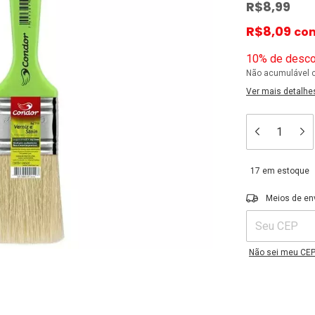
R$8,99
R$8,09
co
10% de desco
Não acumulável 
Ver mais detalhe
17
em estoque
Entregas para o C
Meios de en
Não sei meu CE