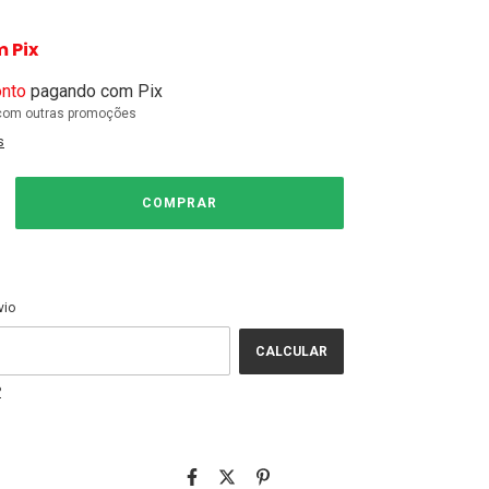
m
Pix
nto
pagando com Pix
com outras promoções
s
ALTERAR CEP
EP:
vio
CALCULAR
P