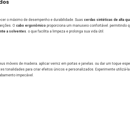
idos
recer o máximo de desempenho e durabilidade. Suas
cerdas sintéticas de alta qu
feições. O
cabo ergonômico
proporciona um manuseio confortável. permitindo q
nte a solventes
. o que facilita a limpeza e prolonga sua vida útil.
eus móveis de madeira. aplicar verniz em portas e janelas. ou dar um toque esp
es tonalidades para criar efeitos únicos e personalizados. Experimente utilizá-l
cabamento impecável.