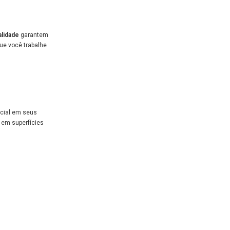
alidade
garantem
ue você trabalhe
ecial em seus
a em superfícies