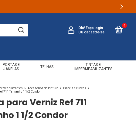
0
Olá!
Faça login
Ou cadastre-se
PORTAS E
TINTAS E
TELHAS
JANELAS
IMPERMEABILIZANTES
permeabilizantes
>
Acessórios de Pintura
>
Pincéis e Broxas
>
Ref 711 Tamanho 1 1/2 Condor
a para Verniz Ref 711
o 1 1/2 Condor