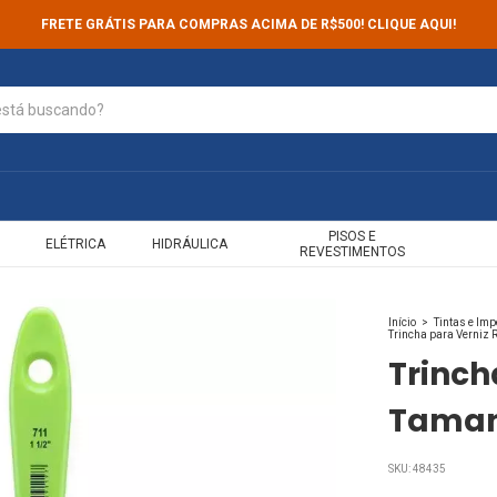
FRETE GRÁTIS PARA COMPRAS ACIMA DE R$500! CLIQUE AQUI!
PISOS E
ELÉTRICA
HIDRÁULICA
REVESTIMENTOS
Início
>
Tintas e Im
Trincha para Verniz 
Trinch
Tamanh
SKU:
48435