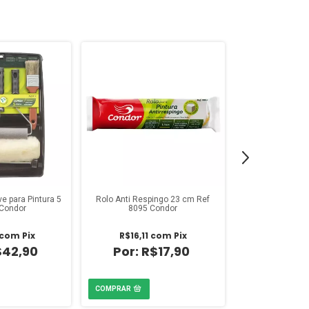
ve para Pintura 5
Rolo Anti Respingo 23 cm Ref
Rolo de Espum
Condor
8095 Condor
Con
com
Pix
R$16,11
com
Pix
R$8,01
$42,90
R$17,90
R