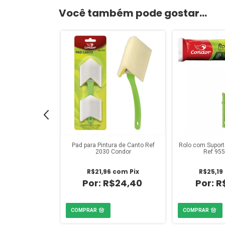
Você também pode gostar...
m Ref 958 Condor
Pad para Pintura de Canto Ref
Rolo com Suport
2030 Condor
Ref 95
com
Pix
R$21,96
com
Pix
R$25,19
$17,90
R$24,40
R