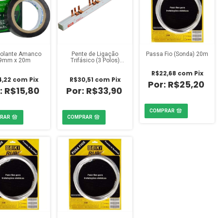
Isolante Amanco
Pente de Ligação
Passa Fio (Sonda) 20m
9mm x 20m
Trifásico (3 Polos)
Fame 63A
R$22,68
com
Pix
4,22
com
Pix
R$30,51
com
Pix
R$25,20
R$15,80
R$33,90