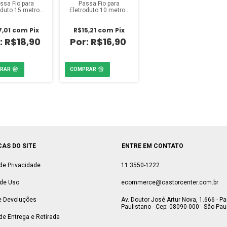
ssa Fio para
Passa Fio para
oduto 15 metros
Eletroduto 10 metros
Rubi
Rubi
7,01
com
Pix
R$15,21
com
Pix
R$18,90
R$16,90
CAS DO SITE
ENTRE EM CONTATO
 de Privacidade
11 3550-1222
de Uso
ecommerce@castorcenter.com.br
e Devoluções
Av. Doutor José Artur Nova, 1.666 - P
Paulistano - Cep: 08090-000 - São Paul
 de Entrega e Retirada