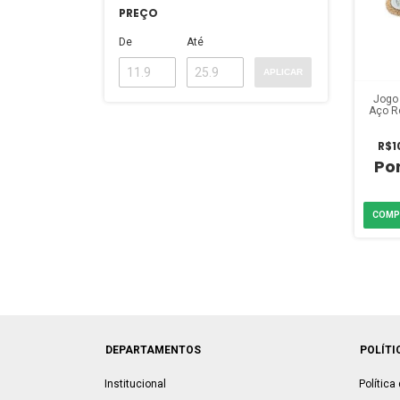
PREÇO
De
Até
APLICAR
Jogo
Aço Ro
50mm
25/50
R$1
DEPARTAMENTOS
POLÍTI
Institucional
Política