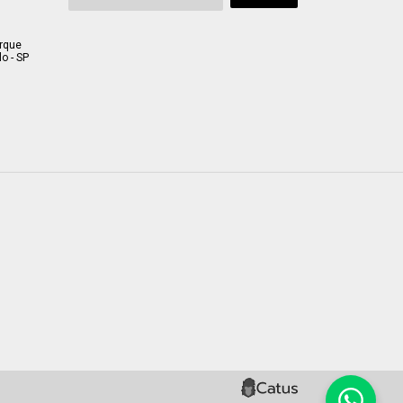
arque
o - SP