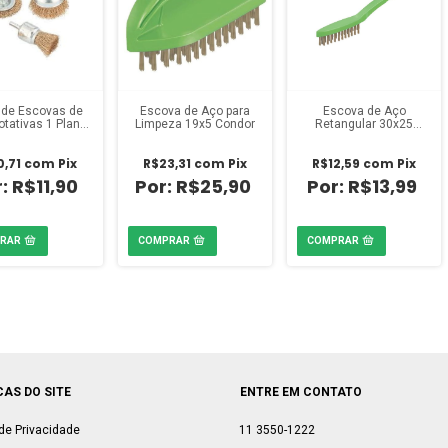
 de Escovas de
Escova de Aço para
Escova de Aço
tativas 1 Plana
Limpeza 19x5 Condor
Retangular 30x25
 e 2 Tipo Copo
Condor
mm com Haste 3
0,71
com
Pix
R$23,31
com
Pix
R$12,59
com
Pix
peças
R$11,90
R$25,90
R$13,99
CAS DO SITE
ENTRE EM CONTATO
 de Privacidade
11 3550-1222