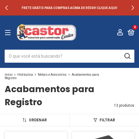
FRETE GRÁTIS PARA COMPRAS ACIMA DE R$500! CLIQUE AQUI!
0
Início
>
Hidráulica
>
Metais e Acessórios
>
Acabamentos para
Registro
Acabamentos para
Registro
13 produtos
ORDENAR
FILTRAR