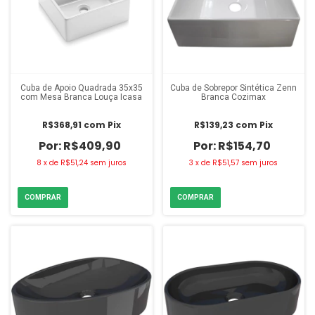
Cuba de Apoio Quadrada 35x35
Cuba de Sobrepor Sintética Zenn
com Mesa Branca Louça Icasa
Branca Cozimax
R$368,91
com
Pix
R$139,23
com
Pix
R$409,90
R$154,70
8
x
de
R$51,24
sem juros
3
x
de
R$51,57
sem juros