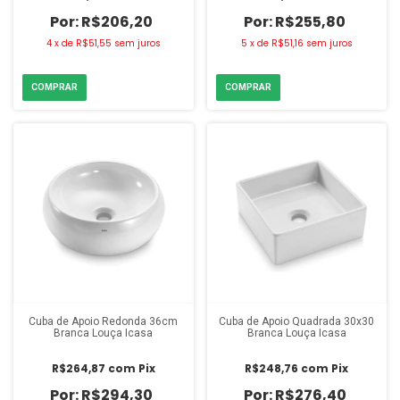
R$206,20
R$255,80
4
x
de
R$51,55
sem juros
5
x
de
R$51,16
sem juros
Cuba de Apoio Redonda 36cm
Cuba de Apoio Quadrada 30x30
Branca Louça Icasa
Branca Louça Icasa
R$264,87
com
Pix
R$248,76
com
Pix
R$294,30
R$276,40