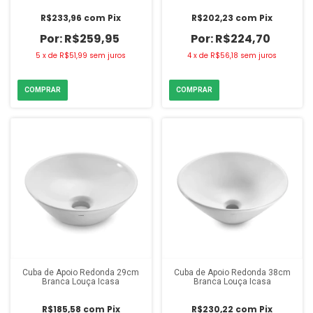
R$233,96
com
Pix
R$202,23
com
Pix
R$259,95
R$224,70
5
x
de
R$51,99
sem juros
4
x
de
R$56,18
sem juros
Cuba de Apoio Redonda 29cm
Cuba de Apoio Redonda 38cm
Branca Louça Icasa
Branca Louça Icasa
R$185,58
com
Pix
R$230,22
com
Pix