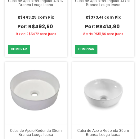
Cuba de Apoio Retangular 49x37
Cuba de Apoio Retangular 41x31
Branca Louça Icasa
Branca Louça Icasa
R$443,25
com
Pix
R$373,41
com
Pix
R$492,50
R$414,90
9
x
de
R$54,72
sem juros
8
x
de
R$51,86
sem juros
Cuba de Apoio Redonda 35cm
Cuba de Apoio Redonda 30cm
Branca Louça Icasa
Branca Louça Icasa