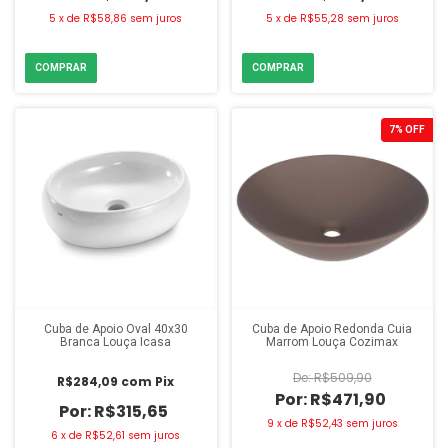
5
x
de
R$58,86
sem juros
5
x
de
R$55,28
sem juros
7
%
OFF
Cuba de Apoio Oval 40x30
Cuba de Apoio Redonda Cuia
Branca Louça Icasa
Marrom Louça Cozimax
R$509,90
R$284,09
com
Pix
R$471,90
R$315,65
9
x
de
R$52,43
sem juros
6
x
de
R$52,61
sem juros