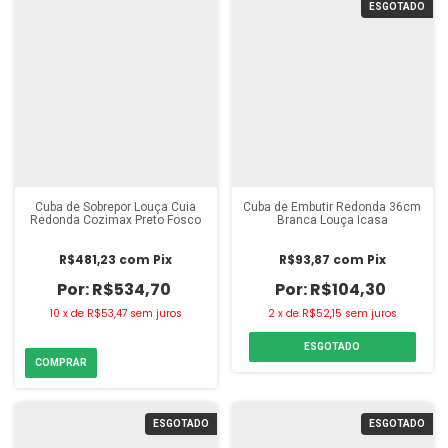
ESGOTADO
Cuba de Sobrepor Louça Cuia
Cuba de Embutir Redonda 36cm
Redonda Cozimax Preto Fosco
Branca Louça Icasa
R$481,23
com
Pix
R$93,87
com
Pix
R$534,70
R$104,30
10
x
de
R$53,47
sem juros
2
x
de
R$52,15
sem juros
ESGOTADO
ESGOTADO
ESGOTADO