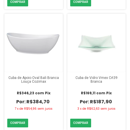
Cuba de Apoio Oval Bali Branca
Cuba de Vidro Vmex Crt39
Louça Cozimax
Branca
R$346,23
com
Pix
R$169,11
com
Pix
R$384,70
R$187,90
7
x
de
R$54,96
sem juros
3
x
de
R$62,63
sem juros