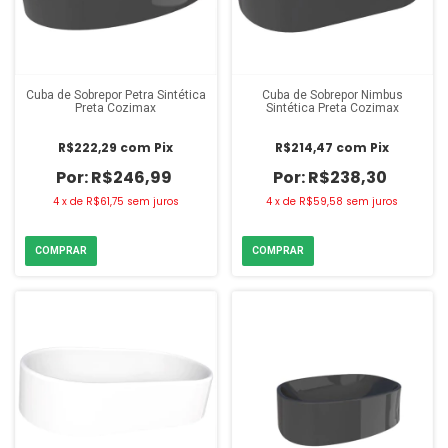
Cuba de Sobrepor Petra Sintética
Cuba de Sobrepor Nimbus
Preta Cozimax
Sintética Preta Cozimax
R$222,29
com
Pix
R$214,47
com
Pix
R$246,99
R$238,30
4
x
de
R$61,75
sem juros
4
x
de
R$59,58
sem juros