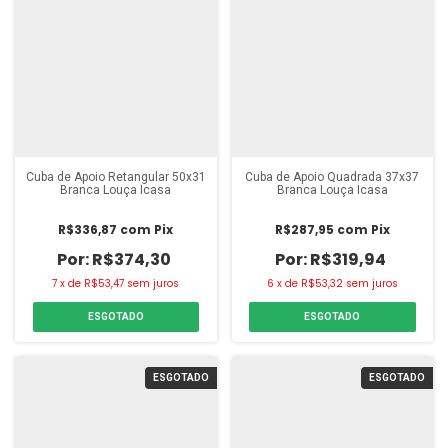
Cuba de Apoio Retangular 50x31
Cuba de Apoio Quadrada 37x37
Branca Louça Icasa
Branca Louça Icasa
R$336,87
com
Pix
R$287,95
com
Pix
R$374,30
R$319,94
7
x
de
R$53,47
sem juros
6
x
de
R$53,32
sem juros
ESGOTADO
ESGOTADO
ESGOTADO
ESGOTADO