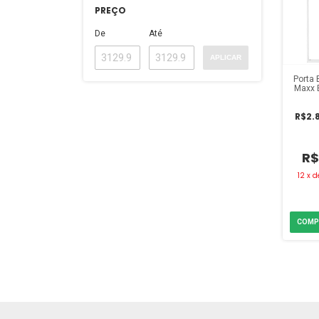
PREÇO
De
Até
APLICAR
Porta 
Maxx 
cm 
R$2.8
R$
12
x
d