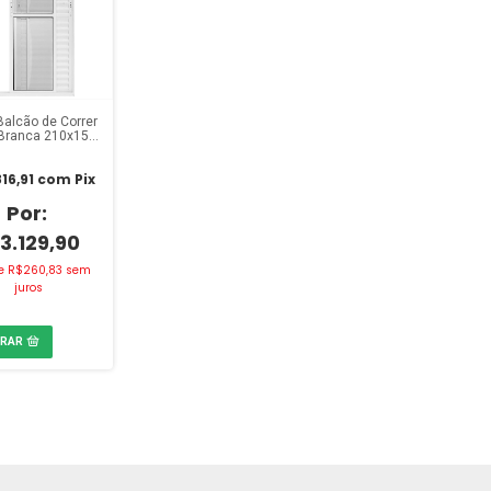
Balcão de Correr
Branca 210x150
3 Folhas Esal
16,91
com
Pix
3.129,90
e
R$260,83
sem
juros