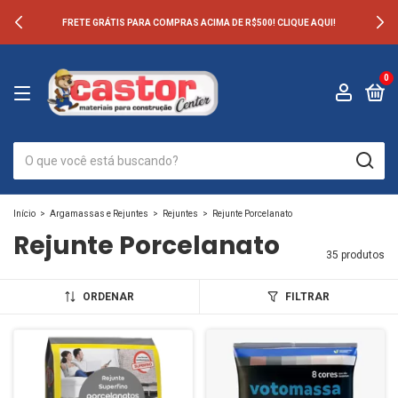
FRETE GRÁTIS PARA COMPRAS ACIMA DE R$500! CLIQUE AQUI!
0
Início
>
Argamassas e Rejuntes
>
Rejuntes
>
Rejunte Porcelanato
Rejunte Porcelanato
35 produtos
ORDENAR
FILTRAR