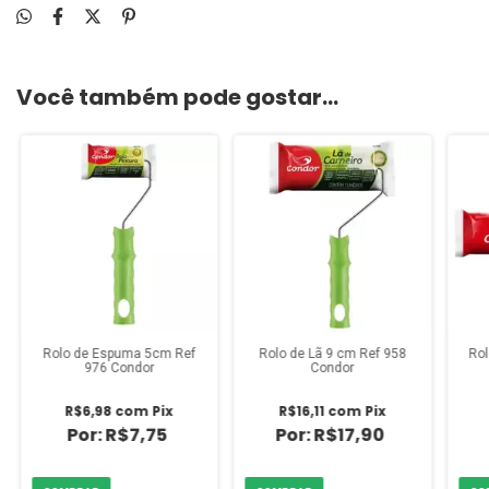
Você também pode gostar...
Rolo de Espuma 5cm Ref
Rolo de Lã 9 cm Ref 958
Rol
976 Condor
Condor
R$6,98
com
Pix
R$16,11
com
Pix
R$7,75
R$17,90