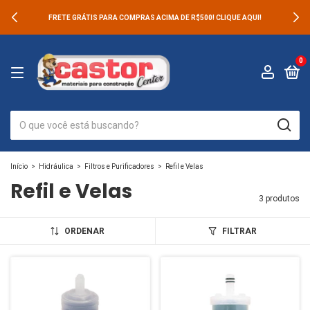
FRETE GRÁTIS PARA COMPRAS ACIMA DE R$500! CLIQUE AQUI!
0
Início
>
Hidráulica
>
Filtros e Purificadores
>
Refil e Velas
Refil e Velas
3 produtos
ORDENAR
FILTRAR