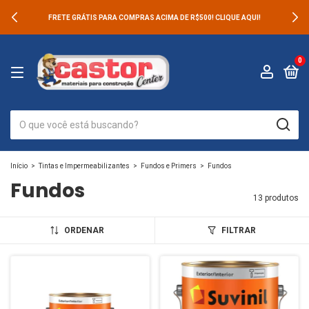
FRETE GRÁTIS PARA COMPRAS ACIMA DE R$500! CLIQUE AQUI!
0
Início
>
Tintas e Impermeabilizantes
>
Fundos e Primers
>
Fundos
Fundos
13 produtos
ORDENAR
FILTRAR