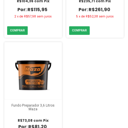
R$104,36
com
Pix
R$235,71
com
Pix
R$115,95
R$261,90
2
x
de
R$57,98
sem juros
5
x
de
R$52,38
sem juros
Fundo Preparador 3,6 Litros
Maza
R$73,08
com
Pix
R$81,20