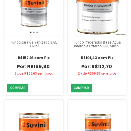
Fundo para Galvanizado 3,6L
Fundo Preparador Base Água
Suvinil
Interno e Externo 3,6L Suvinil
R$152,91
com
Pix
R$101,43
com
Pix
R$169,90
R$112,70
3
x
de
R$56,63
sem juros
2
x
de
R$56,35
sem juros