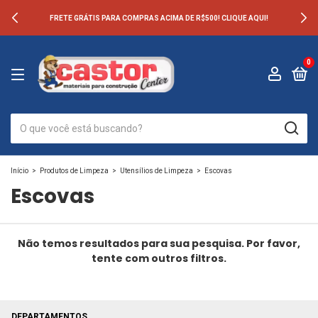
FRETE GRÁTIS PARA COMPRAS ACIMA DE R$500! CLIQUE AQUI!
0
Início
>
Produtos de Limpeza
>
Utensílios de Limpeza
>
Escovas
Escovas
Não temos resultados para sua pesquisa. Por favor,
tente com outros filtros.
DEPARTAMENTOS