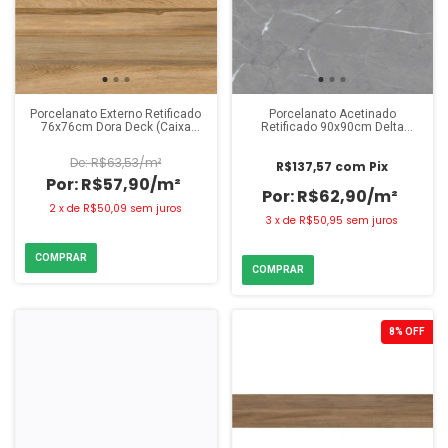
Porcelanato Externo Retificado
Porcelanato Acetinado
76x76cm Dora Deck (Caixa
Retificado 90x90cm Delta
1,73m²)
Armani Grigio (Caixa 2,43m²)
R$63,53/m²
R$137,57
com
Pix
R$57,90/m²
R$62,90/m²
2
x
de
R$50,09
sem juros
3
x
de
R$50,95
sem juros
8
%
OFF