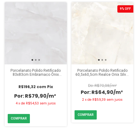
9
%
OFF
Porcelanato Polido Retificado
Porcelanato Polido Retificado
83x83cm Embramaco Ônix
60,5x60,5cm Realce Onix Silver
Premium Lux Plus (Caixa
(Caixa 1,83m²)
2,73m²)
R$70,98/m²
R$196,32
com
Pix
R$64,90/m²
R$79,90/m²
2
x
de
R$59,39
sem juros
4
x
de
R$54,53
sem juros