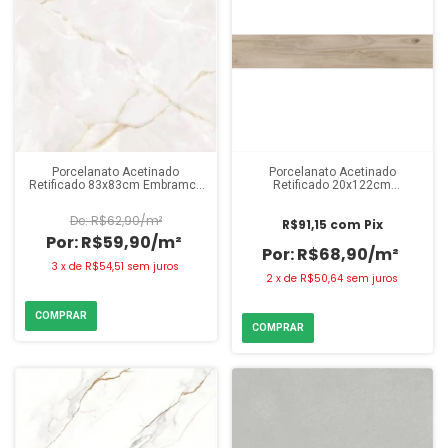
Porcelanato Acetinado
Porcelanato Acetinado
Retificado 83x83cm Embramco
Retificado 20x122cm
Ducal Satiny Plus (Caixa 2,73m²)
Embramaco Tennessi Beige
Retificado (Caixa 1,47m²)
R$62,90/m²
R$91,15
com
Pix
R$59,90/m²
R$68,90/m²
3
x
de
R$54,51
sem juros
2
x
de
R$50,64
sem juros