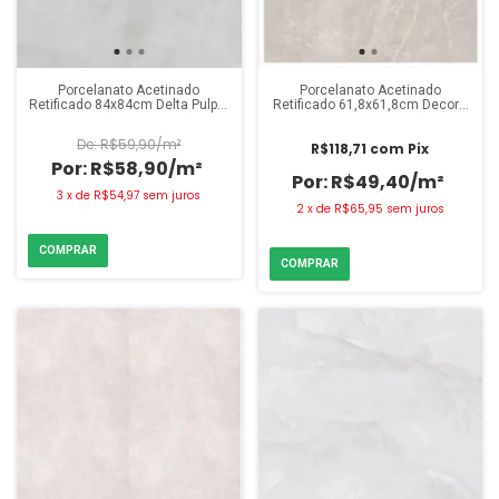
Porcelanato Acetinado
Porcelanato Acetinado
Retificado 84x84cm Delta Pulpis
Retificado 61,8x61,8cm Decore
Cinza (Caixa 2,80m²)
Marmo Palladio Gris (Caixa
2,67m²)
R$59,90/m²
R$118,71
com
Pix
R$58,90/m²
R$49,40/m²
3
x
de
R$54,97
sem juros
2
x
de
R$65,95
sem juros