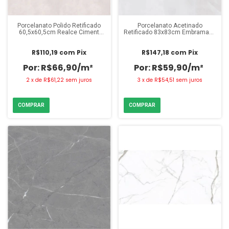
Porcelanato Polido Retificado
Porcelanato Acetinado
60,5x60,5cm Realce Ciment
Retificado 83x83cm Embramaco
Blend (Caixa 1,83m²)
Onix Premium Plus (Caixa
2,73m²)
R$110,19
com
Pix
R$147,18
com
Pix
R$66,90/m²
R$59,90/m²
2
x
de
R$61,22
sem juros
3
x
de
R$54,51
sem juros