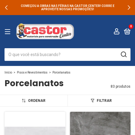
FRETE GRÁTIS PARA COMPRAS ACIMA DE R$500! CLIQUE AQUI!
0
Início
>
Pisos e Revestimentos
>
Porcelanatos
Porcelanatos
83 produtos
ORDENAR
FILTRAR