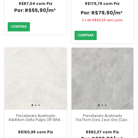
R$87,04
com
Pix
R$179,78
com
Pix
R$55,90/m²
R$79,90/m²
3
x
de
R$66,58
sem juros
Porcelanato Acetinado
Porcelanato Acetinado
84x84cm Delta Pulpis Off White
76x76cm Dora Zeus Gris (Caixa
(Caixa 2,80m²)
1,73m²)
R$150,95
com
Pix
R$82,37
com
Pix