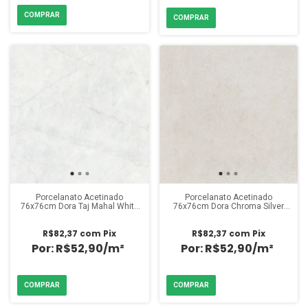
Porcelanato Acetinado
Porcelanato Acetinado
76x76cm Dora Taj Mahal White
76x76cm Dora Chroma Silver
(Caixa 1,73m²)
(Caixa 1,73m²)
R$82,37
com
Pix
R$82,37
com
Pix
R$52,90/m²
R$52,90/m²