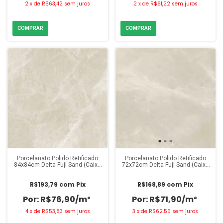
2
x
de
R$63,42
sem juros
2
x
de
R$61,22
sem juros
Porcelanato Polido Retificado
Porcelanato Polido Retificado
84x84cm Delta Fuji Sand (Caixa
72x72cm Delta Fuji Sand (Caixa
2,80m²)
2,61m²)
R$193,79
com
Pix
R$168,89
com
Pix
R$76,90/m²
R$71,90/m²
4
x
de
R$53,83
sem juros
3
x
de
R$62,55
sem juros