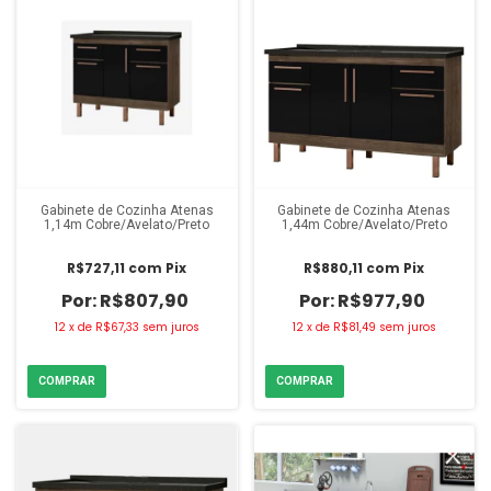
Gabinete de Cozinha Atenas
Gabinete de Cozinha Atenas
1,14m Cobre/Avelato/Preto
1,44m Cobre/Avelato/Preto
R$727,11
com
Pix
R$880,11
com
Pix
R$807,90
R$977,90
12
x
de
R$67,33
sem juros
12
x
de
R$81,49
sem juros