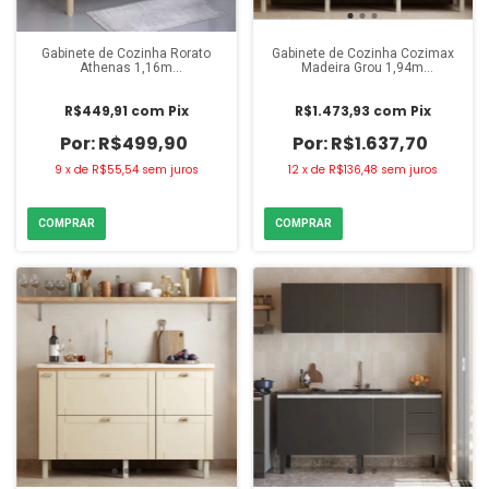
Gabinete de Cozinha Rorato
Gabinete de Cozinha Cozimax
Athenas 1,16m
Madeira Grou 1,94m
Cerejeira/Branco
Jequitibá/Areia
R$449,91
com
Pix
R$1.473,93
com
Pix
R$499,90
R$1.637,70
9
x
de
R$55,54
sem juros
12
x
de
R$136,48
sem juros