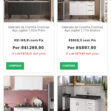
Gabinete de Cozinha Cozimax
Gabinete de Cozinha Cozimax
Aço Jupiter 1,92m Preto
Aço Jupiter 1,17m Branco
R$1.169,91
com
Pix
R$808,11
com
Pix
R$1.299,90
R$897,90
12
x
de
R$108,33
sem juros
12
x
de
R$74,83
sem juros