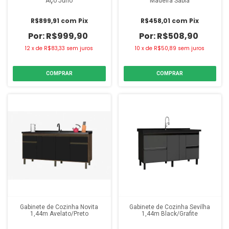
Aço Juno
Madeira Sabi
R$899,91
com
Pix
R$458,01
com
Pix
R$999,90
R$508,90
12
x
de
R$83,33
sem juros
10
x
de
R$50,89
sem juros
COMPRAR
COMPRAR
Gabinete de Cozinha Novita
Gabinete de Cozinha Sevilha
1,44m Avelato/Preto
1,44m Black/Grafite