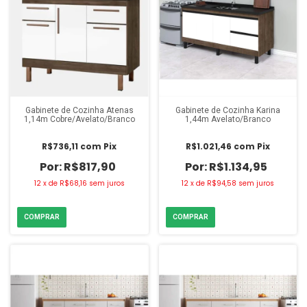
Gabinete de Cozinha Atenas
Gabinete de Cozinha Karina
1,14m Cobre/Avelato/Branco
1,44m Avelato/Branco
R$736,11
com
Pix
R$1.021,46
com
Pix
R$817,90
R$1.134,95
12
x
de
R$68,16
sem juros
12
x
de
R$94,58
sem juros