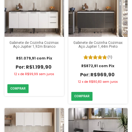
Gabinete de Cozinha Cozimax
Gabinete de Cozinha Cozimax
Aço Jupiter 1,92m Branco
Aço Jupiter 1,44m Preto
(1)
R$1.079,91
com
Pix
R$872,91
com
Pix
R$1.199,90
R$969,90
12
x
de
R$99,99
sem juros
12
x
de
R$80,83
sem juros