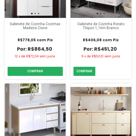
Gabinete de Cozinha Cozimax
Gabinete de Cozinha Rorato
Madeira Cisne
Tóquio 1,16m Branco
R$778,05
com
Pix
R$406,08
com
Pix
R$864,50
R$451,20
12
x
de
R$72,04
sem juros
9
x
de
R$50,13
sem juros
COMPRAR