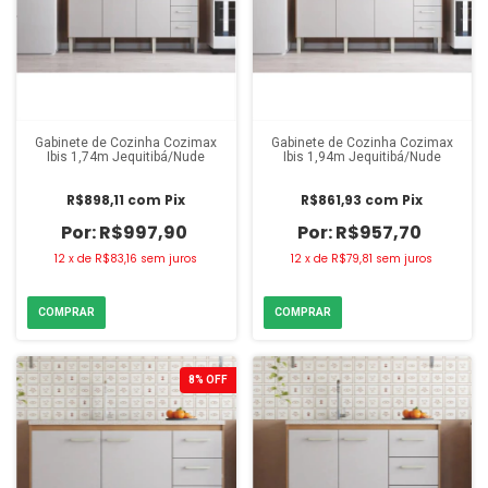
Gabinete de Cozinha Cozimax
Gabinete de Cozinha Cozimax
Ibis 1,74m Jequitibá/Nude
Ibis 1,94m Jequitibá/Nude
R$898,11
com
Pix
R$861,93
com
Pix
R$997,90
R$957,70
12
x
de
R$83,16
sem juros
12
x
de
R$79,81
sem juros
8
%
OFF