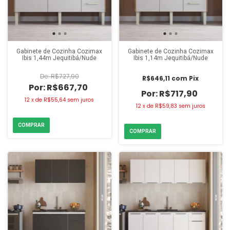
Gabinete de Cozinha Cozimax
Gabinete de Cozinha Cozimax
Ibis 1,44m Jequitibá/Nude
Ibis 1,14m Jequitibá/Nude
R$727,90
R$646,11
com
Pix
R$667,70
R$717,90
12
x
de
R$55,64
sem juros
12
x
de
R$59,83
sem juros