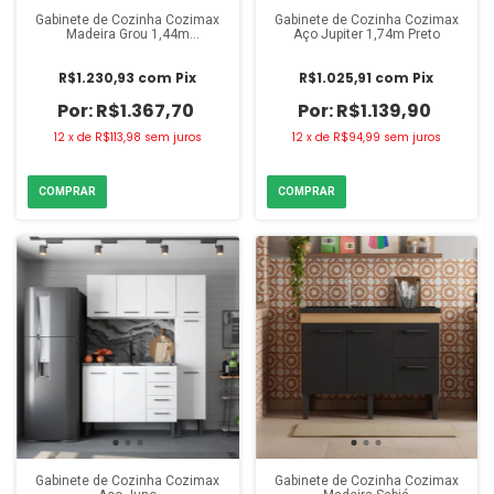
Gabinete de Cozinha Cozimax
Gabinete de Cozinha Cozimax
Madeira Grou 1,44m
Aço Jupiter 1,74m Preto
Jequitibá/Areia
R$1.230,93
com
Pix
R$1.025,91
com
Pix
R$1.367,70
R$1.139,90
12
x
de
R$113,98
sem juros
12
x
de
R$94,99
sem juros
Gabinete de Cozinha Cozimax
Gabinete de Cozinha Cozimax