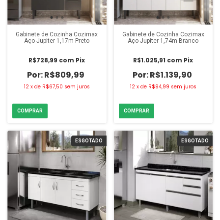
Gabinete de Cozinha Cozimax
Gabinete de Cozinha Cozimax
Aço Jupiter 1,17m Preto
Aço Jupiter 1,74m Branco
R$728,99
com
Pix
R$1.025,91
com
Pix
R$809,99
R$1.139,90
12
x
de
R$67,50
sem juros
12
x
de
R$94,99
sem juros
ESGOTADO
ESGOTADO