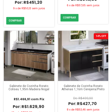
R$451,20
6
x
de
R$57,65
sem juros
9
x
de
R$50,13
sem juros
14
%
OFF
Gabinete de Cozinha Rorato
Gabinete de Cozinha Rorato
Coliseu 1,95m Madeira Nogal
Athenas 1,16m Cerejeira/Preto
R$499,90
R$1.466,91
com
Pix
R$427,70
R$1.629,90
8
x
de
R$53,46
sem juros