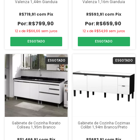
Valenza 1,44m Gianduia
Valenza 1,16m Gianduia
R$719,91
com
Pix
R$593,91
com
Pix
R$799,90
R$659,90
12
x
de
R$66,66
sem juros
12
x
de
R$54,99
sem juros
ESGOTADO
ESGOTADO
ESGOTADO
ESGOTADO
Gabinete de Cozinha Rorato
Gabinete de Cozinha Cozimax
Coliseu 1,95m Branco
Colibri 1,94m Branco/Preto
R$1.466,91
com
Pix
R$683,91
com
Pix