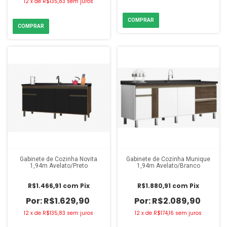
12
x
de
R$135,83
sem juros
Gabinete de Cozinha Novita
Gabinete de Cozinha Munique
1,94m Avelato/Preto
1,94m Avelato/Branco
R$1.466,91
com
Pix
R$1.880,91
com
Pix
R$1.629,90
R$2.089,90
12
x
de
R$135,83
sem juros
12
x
de
R$174,16
sem juros