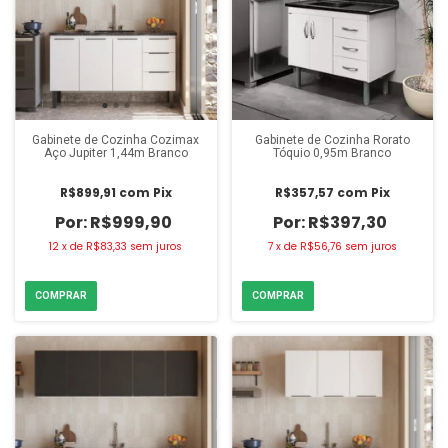
Gabinete de Cozinha Cozimax
Gabinete de Cozinha Rorato
Aço Jupiter 1,44m Branco
Tóquio 0,95m Branco
R$899,91
com
Pix
R$357,57
com
Pix
R$999,90
R$397,30
12
x
de
R$83,33
sem juros
7
x
de
R$56,76
sem juros