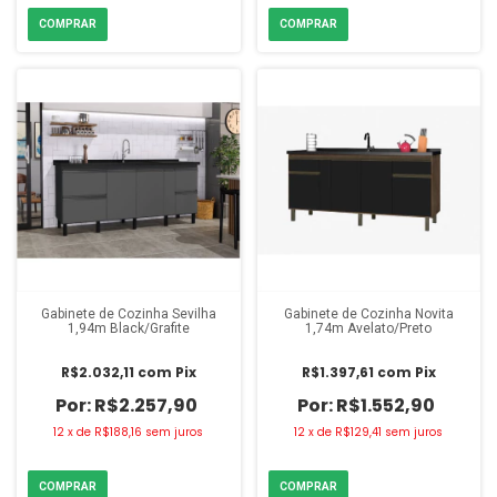
Gabinete de Cozinha Sevilha
Gabinete de Cozinha Novita
1,94m Black/Grafite
1,74m Avelato/Preto
R$2.032,11
com
Pix
R$1.397,61
com
Pix
R$2.257,90
R$1.552,90
12
x
de
R$188,16
sem juros
12
x
de
R$129,41
sem juros