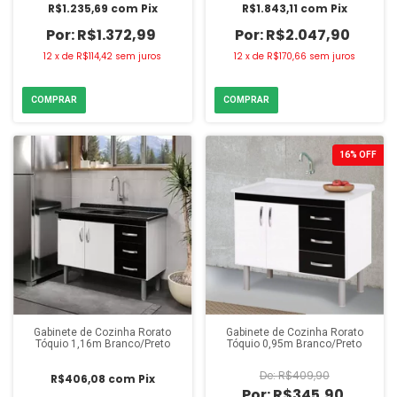
R$1.235,69
com
Pix
R$1.843,11
com
Pix
R$1.372,99
R$2.047,90
12
x
de
R$114,42
sem juros
12
x
de
R$170,66
sem juros
16
%
OFF
Gabinete de Cozinha Rorato
Gabinete de Cozinha Rorato
Tóquio 1,16m Branco/Preto
Tóquio 0,95m Branco/Preto
R$409,90
R$406,08
com
Pix
R$345,90