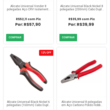
Alicate Universal Vonder 8
Alicate Universal Black Nickel 8
polegadas Aço CRV Isolamento
polegadas (200mm) Cabo Dupla
1000V
Injeção
R$52,11
com
Pix
R$35,99
com
Pix
R$57,90
R$39,99
12
%
OFF
Alicate Universal Black Nickel 6
Alicate Universal 8 polegadas
polegadas (160mm) Cabo Dupla
em Aço Carbono Polido Hobby
Injeção
Nove54