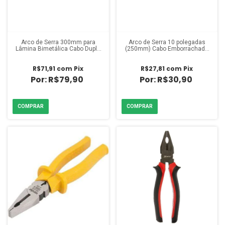
Arco de Serra 300mm para
Arco de Serra 10 polegadas
Lâmina Bimetálica Cabo Dupla
(250mm) Cabo Emborrachado
Injeção Mtx
Mtx
R$71,91
com
Pix
R$27,81
com
Pix
R$79,90
R$30,90