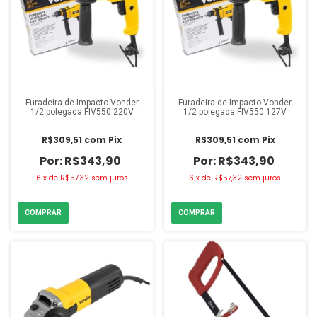
Furadeira de Impacto Vonder
Furadeira de Impacto Vonder
1/2 polegada FIV550 220V
1/2 polegada FIV550 127V
R$309,51
com
Pix
R$309,51
com
Pix
R$343,90
R$343,90
6
x
de
R$57,32
sem juros
6
x
de
R$57,32
sem juros