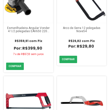
Esmerilhadeira Angular Vonder
Arco de Serra 12 polegadas
4 1/2 polegadas EAV650 220V
Nove54
com 3 Discos
R$359,91
com
Pix
R$26,82
com
Pix
R$29,80
R$399,90
7
x
de
R$57,13
sem juros