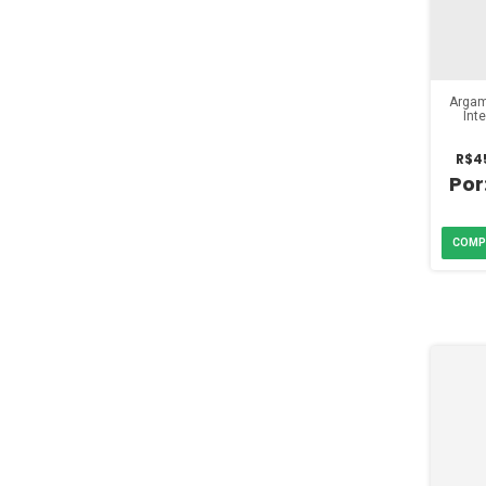
Argam
Int
Branc
R$4