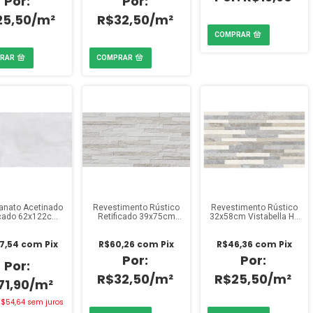
25,50/m²
R$32,50/m²
anato Acetinado
Revestimento Rústico
Revestimento Rústico
icado 62x122cm
Retificado 39x75cm
32x58cm Vistabella HD
maco Gran Onix
Incopiso Minerale
6110 (Caixa 2,02m²)
emium (Caixa
Bianco (Caixa 2,06m²)
7,54
com
Pix
R$60,26
com
Pix
R$46,36
com
Pix
2,28m²)
R$32,50/m²
R$25,50/m²
71,90/m²
$54,64
sem juros