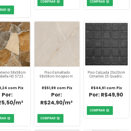
Externo 58x58cm
Piso Esmaltado
Piso Calçada 20x20cm
abella HD 5723
58x58cm Incopiso HD
Cimartex 25 Quadros
aixa 2,32m²)
90094 (Caixa 2,32m²)
Preto (Pacote 0,40m²)
3,24
com
Pix
R$51,99
com
Pix
R$44,91
com
Pix
R$49,90
25,50/m²
R$24,90/m²