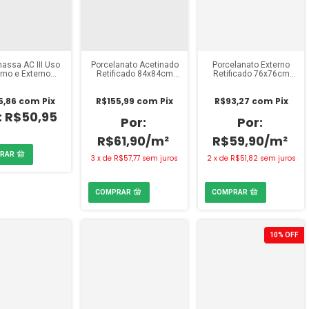
assa AC III Uso
Porcelanato Acetinado
Porcelanato Externo
erno e Externo
Retificado 84x84cm
Retificado 76x76cm
a 20kg Votoran
Delta Pulpis Grafite
Dora Deck (Caixa
(Caixa 2,80m²)
1,73m²)
5,86
com
Pix
R$155,99
com
Pix
R$93,27
com
Pix
R$50,95
R$61,90/m²
R$59,90/m²
3
x
de
R$57,77
sem juros
2
x
de
R$51,82
sem juros
10
%
OFF