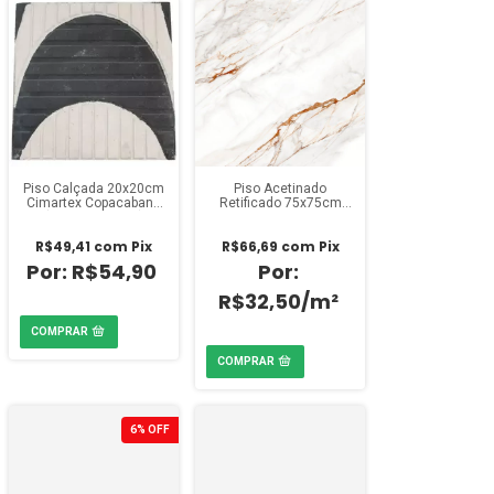
Piso Calçada 20x20cm
Piso Acetinado
Cimartex Copacabana
Retificado 75x75cm
(Pacote 0,40m²)
Incopiso Calacata Iron
(Caixa 2,28m²)
R$49,41
com
Pix
R$66,69
com
Pix
R$54,90
R$32,50/m²
6
%
OFF