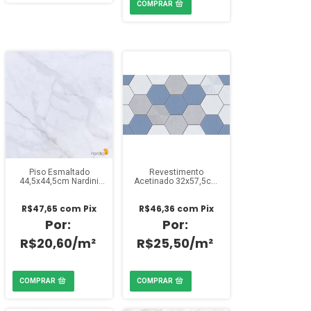
Piso Esmaltado
Revestimento
44,5x44,5cm Nardini
Acetinado 32x57,5cm
Calacatta Grigio (Caixa
Majopar HD 4104 (Caixa
2,57m²)
2,02m²)
R$47,65
com
Pix
R$46,36
com
Pix
R$20,60/m²
R$25,50/m²