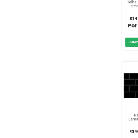
Telha 
5mm
R$4
Re
Esma
Cedasa
R$4