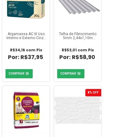
Argamassa AC III Uso
Telha de Fibrocimento
Interno e Externo Cinza
5mm 2,44x1,10m
20kg Votoran
Eternit
R$34,16
com
Pix
R$53,01
com
Pix
R$37,95
R$58,90
8
%
OFF