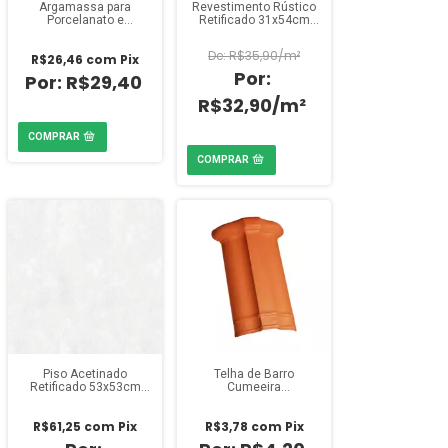
Argamassa para
Revestimento Rústico
Porcelanato e
Retificado 31x54cm
Cerâmicas Uso Interno
Savane Oasis Granada
Cinza 20kg Quartzolit
(Caixa 1,51m²)
R$35,90/m²
R$26,46
com
Pix
R$29,40
R$32,90/m²
Piso Acetinado
Telha de Barro
Retificado 53x53cm
Cumeeira
Savane Classic City
Impermeabilizada
(Caixa 2,53m²)
R$61,25
com
Pix
R$3,78
com
Pix