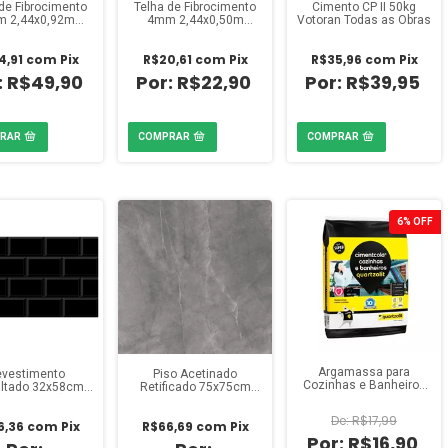
de Fibrocimento
Telha de Fibrocimento
Cimento CP II 50kg
 2,44x0,92m
4mm 2,44x0,50m
Votoran Todas as Obras
Eternit
Eternit
4,91
com
Pix
R$20,61
com
Pix
R$35,96
com
Pix
R$49,90
R$22,90
R$39,95
6
%
OFF
Argamassa para
vestimento
Piso Acetinado
Cozinhas e Banheiros
ltado 32x58cm
Retificado 75x75cm
Cinza 20kg Quartzolit
 HD 2118 (Caixa
Incopiso Perlino Graffito
2,02m²)
(Caixa 2,28m²)
R$17,99
6,36
com
Pix
R$66,69
com
Pix
R$16,90