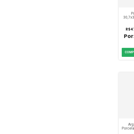
P
30,7x
Firenz
R$4
Arg
Porcela
Cinz