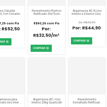
iso Calçada
Revestimento Rústico
Argamassa AC III Uso
30,7cm Cimartex
Retificado 39x75cm
Interno e Externo Cinza
e Cinza (Pacote
Incopiso Ferrero (Caixa
20kg Quartzolit
0,47m²)
2,06m²)
R$49,99
7,25
com
Pix
R$60,26
com
Pix
R$44,90
R$52,50
R$32,50/m²
amassa para
Argamassa AC I Uso
Revestimento
nato Uso Interno
Interno 20kg Quartzolit
Esmaltado Retificado
a 20kg Votoran
31,3x55,3cm Realce