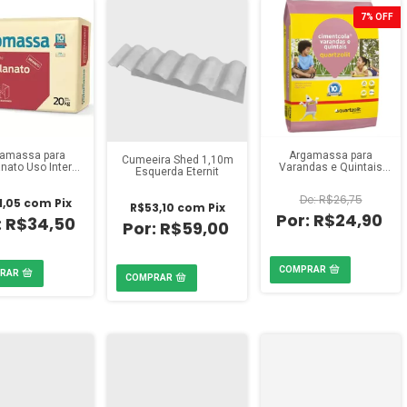
7
%
OFF
amassa para
Argamassa para
Cumeeira Shed 1,10m
nato Uso Interno
Varandas e Quintais
Esquerda Eternit
a 20kg Votoran
20kg Quartzolit
R$26,75
1,05
com
Pix
R$53,10
com
Pix
R$24,90
R$34,50
R$59,00