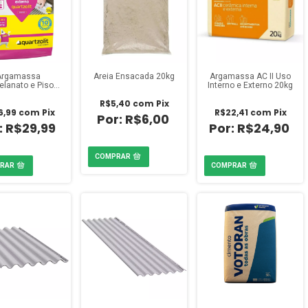
Argamassa
Areia Ensacada 20kg
Argamassa AC II Uso
elanato e Piso
Interno e Externo 20kg
e Piso Externo
R$5,40
com
Pix
 20kg Quartzolit
6,99
com
Pix
R$22,41
com
Pix
R$6,00
R$29,99
R$24,90