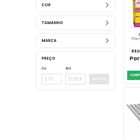
COR
TAMANHO
Porc
MARCA
sobr
Cinza
R$2
PREÇO
De
Até
APLICAR