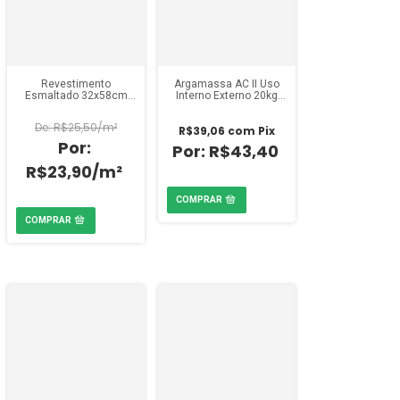
Revestimento
Argamassa AC II Uso
Esmaltado 32x58cm
Interno Externo 20kg
Vistabella 57057 (Caixa
Quartzolit
2,02m²)
R$25,50/m²
R$39,06
com
Pix
R$43,40
R$23,90/m²