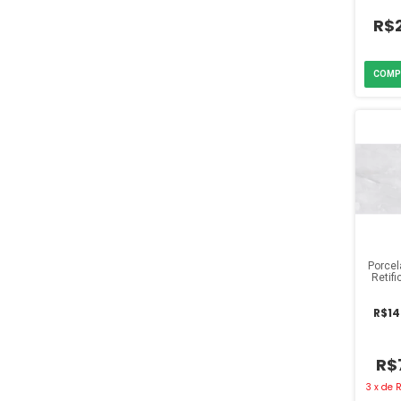
R$
Porcel
Retif
Embra
Pr
R$14
R$
3
x
de
R