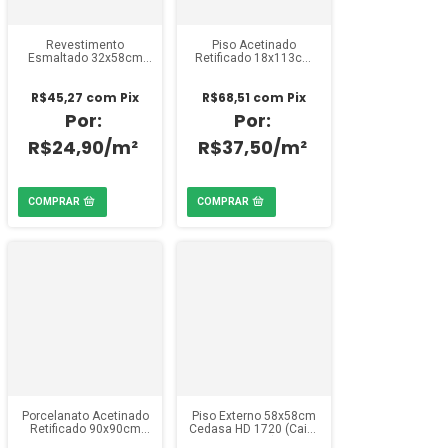
Revestimento
Piso Acetinado
Esmaltado 32x58cm
Retificado 18x113cm
Incopiso HD 60112
Vivence Nature
(Caixa 2,02m²)
Amêndoa (Caixa
R$45,27
com
Pix
R$68,51
com
Pix
2,03m²)
R$24,90/m²
R$37,50/m²
Porcelanato Acetinado
Piso Externo 58x58cm
Retificado 90x90cm
Cedasa HD 1720 (Caixa
Delta Armani Grigio
2,32m²)