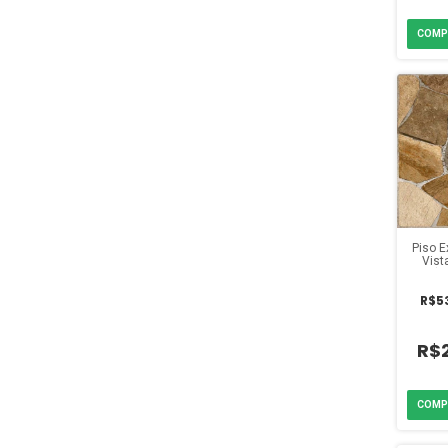
Piso 
Vist
(C
R$5
R$