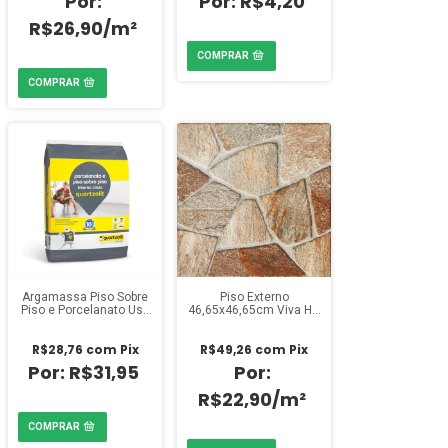
R$4,20
R$26,90/m²
Argamassa Piso Sobre
Piso Externo
Piso e Porcelanato Uso
46,65x46,65cm Viva HD
Interno Cinza 20kg
46504 (Caixa 2,39m²)
Quartzolit
R$28,76
com
Pix
R$49,26
com
Pix
R$31,95
R$22,90/m²