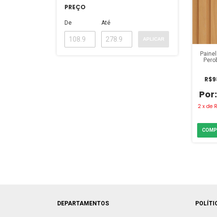
PREÇO
De
Até
APLICAR
Painel
Pero
met
R$9
2
x
de
DEPARTAMENTOS
POLÍTI