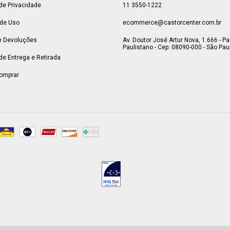
 de Privacidade
11 3550-1222
de Uso
ecommerce@castorcenter.com.br
e Devoluções
Av. Doutor José Artur Nova, 1.666 - P
Paulistano - Cep: 08090-000 - São Paul
 de Entrega e Retirada
omprar