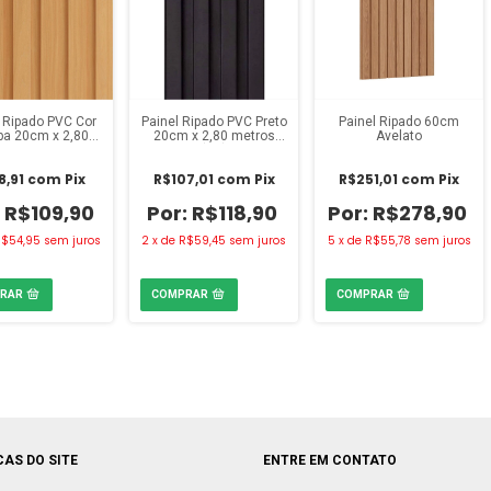
 Ripado PVC Cor
Painel Ripado PVC Preto
Painel Ripado 60cm
ba 20cm x 2,80
20cm x 2,80 metros
Avelato
ros Polytech
(m²)
8,91
com
Pix
R$107,01
com
Pix
R$251,01
com
Pix
R$109,90
R$118,90
R$278,90
R$54,95
sem juros
2
x
de
R$59,45
sem juros
5
x
de
R$55,78
sem juros
CAS DO SITE
ENTRE EM CONTATO