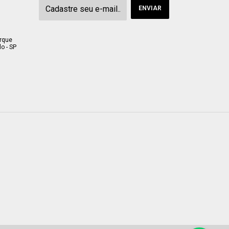
arque
o - SP