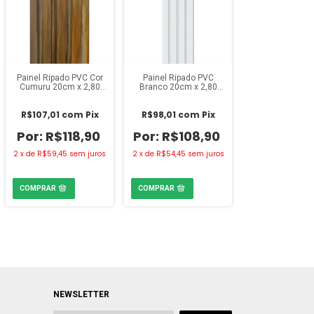
Painel Ripado PVC Cor
Painel Ripado PVC
Cumuru 20cm x 2,80
Branco 20cm x 2,80
metros
metros (m²)
R$107,01
com
Pix
R$98,01
com
Pix
R$118,90
R$108,90
2
x
de
R$59,45
sem juros
2
x
de
R$54,45
sem juros
NEWSLETTER