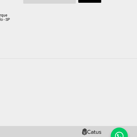
arque
o - SP