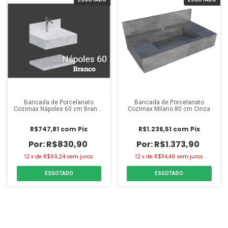
Bancada de Porcelanato
Bancada de Porcelanato
Cozimax Nápoles 60 cm Branca
Cozimax Milano 80 cm Cinza
c/ Frontão
R$747,81
com
Pix
R$1.236,51
com
Pix
R$830,90
R$1.373,90
12
x
de
R$69,24
sem juros
12
x
de
R$114,49
sem juros
ESGOTADO
ESGOTADO