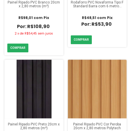
Painel Ripado PVC Branco 20cm
Rodaforro PVC Novaforma Tipo F
x 2,80 metros (m²)
Standard Barra com 6 metros
Fortlev
R$98,01
com
Pix
R$48,51
com
Pix
R$53,90
R$108,90
2
x
de
R$54,45
sem juros
Painel Ripado PVC Preto 20cm x
Painel Ripado PVC Cor Peroba
2,80 metros (m²)
20cm x 2,80 metros Polytech