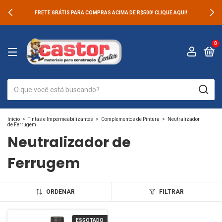
FRETE GRÁTIS PARA COMPRAS ACIMA DE R$500! CLIQUE AQUI!
0
Início
>
Tintas e Impermeabilizantes
>
Complementos de Pintura
>
Neutralizador
de Ferrugem
Neutralizador de
Ferrugem
ORDENAR
FILTRAR
ESGOTADO