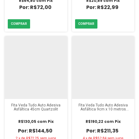
R$64,80
com
Pix
R$20,69
com
Pix
R$72,00
R$22,99
Fita Veda Tudo Auto Adesiva
Fita Veda Tudo Auto Adesiva
Asfáltica 45cm Quartzolit
Asfáltica 9cm x 10 metros
Vedacit
R$130,05
com
Pix
R$190,22
com
Pix
R$144,50
R$211,35
2
x
de
R$72,25
sem juros
4
x
de
R$52,84
sem juros