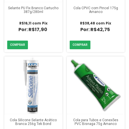
Selante PU Fix Branco Cartucho
Cola CPVC com Pincel 175g
387g/280ml
Amanco
R$16,11
com
Pix
R$38,48
com
Pix
R$17,90
R$42,75
Cola Silicone Selante Acético
Cola para Tubos e Conexões
Branca 256g Tek Bond
PVC Bisnaga 75g Amanco