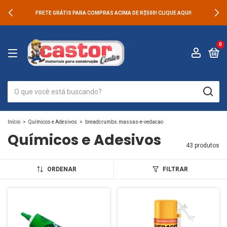
FRETE GRÁTIS PARA COMPRAS ACIMA DE R$500! CLIQUE AQUI!
0
Início
>
Químicos e Adesivos
>
breadcrumbs.massas-e-vedacao
Químicos e Adesivos
43 produtos
ORDENAR
FILTRAR