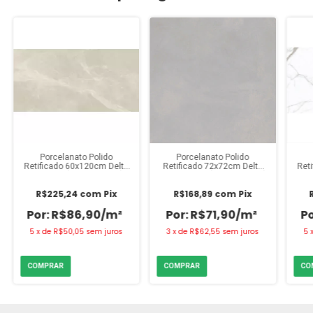
Porcelanato Polido
Porcelanato Polido
Retificado 60x120cm Delta
Retificado 72x72cm Delta
Ret
Fuji Sand (Caixa 2,88m²)
Madrid Plata (Caixa 2,61m²)
Ca
R$225,24
com
Pix
R$168,89
com
Pix
R$86,90/m²
R$71,90/m²
5
x
de
R$50,05
sem juros
3
x
de
R$62,55
sem juros
5