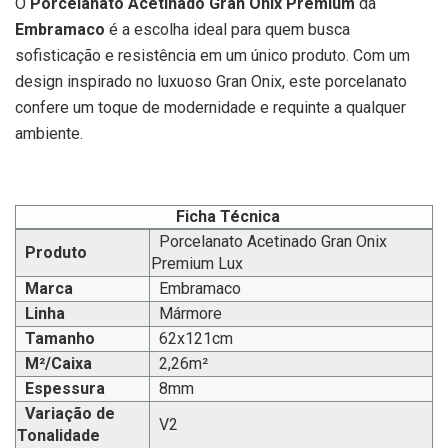
O
Porcelanato Acetinado Gran Ônix Premium
da
Embramaco
é a escolha ideal para quem busca
sofisticação e resistência em um único produto. Com um
design inspirado no luxuoso Gran Onix, este porcelanato
confere um toque de modernidade e requinte a qualquer
ambiente.
Ficha Técnica
Porcelanato Acetinado Gran Onix
Produto
Premium Lux
Marca
Embramaco
Linha
Mármore
Tamanho
62x121cm
M²/Caixa
2,26m²
Espessura
8mm
Variação de
V2
Tonalidade