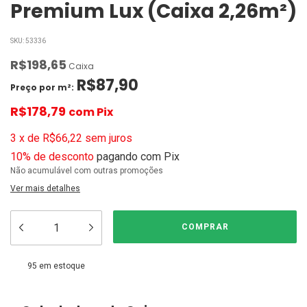
Premium Lux (Caixa 2,26m²)
SKU:
53336
R$198,65
Caixa
R$87,90
Preço por m²:
R$178,79
com
Pix
3
x
de
R$66,22
sem juros
10% de desconto
pagando com Pix
Não acumulável com outras promoções
Ver mais detalhes
95
em estoque