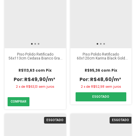
Piso Polido Retificado
Piso Polido Retificado
56x113cm Cedasa Bianco Gran
60x120cm Karina Black Gold
(Caixa 2,53m²)
(Caixa 2,18m²)
R$113,63
com
Pix
R$95,36
com
Pix
R$49,90/m²
R$48,60/m²
2
x
de
R$63,13
sem juros
2
x
de
R$52,98
sem juros
ESGOTADO
ESGOTADO
ESGOTADO