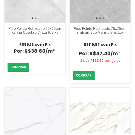
Piso Polido Retificado 60x60cm
Piso Polido Retificado 75x75cm
Karina Quartzo Cinza (Caixa
Embramaco Marmo Gris Lux
2,48m²)
(Caixa 2,81m²)
R$86,16
com
Pix
R$119,87
com
Pix
R$38,60/m²
R$47,40/m²
2
x
de
R$66,60
sem juros