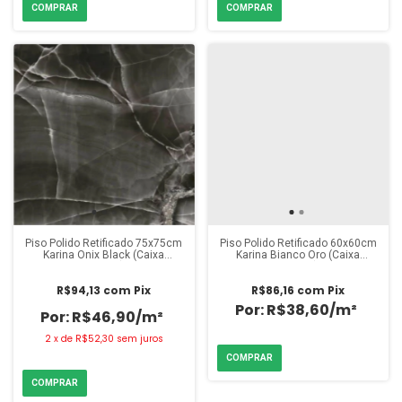
Piso Polido Retificado 75x75cm
Piso Polido Retificado 60x60cm
Karina Onix Black (Caixa
Karina Bianco Oro (Caixa
2,23m²)
2,48m²)
R$94,13
com
Pix
R$86,16
com
Pix
R$38,60/m²
R$46,90/m²
2
x
de
R$52,30
sem juros