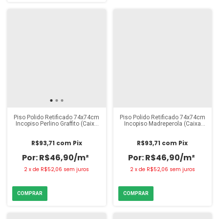
Piso Polido Retificado 74x74cm
Piso Polido Retificado 74x74cm
Incopiso Perlino Graffito (Caixa
Incopiso Madreperola (Caixa
2,22m²)
2,22m²)
R$93,71
com
Pix
R$93,71
com
Pix
R$46,90/m²
R$46,90/m²
2
x
de
R$52,06
sem juros
2
x
de
R$52,06
sem juros