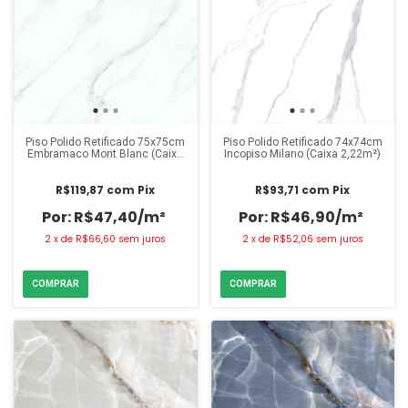
Piso Polido Retificado 75x75cm
Piso Polido Retificado 74x74cm
Embramaco Mont Blanc (Caixa
Incopiso Milano (Caixa 2,22m²)
2,81m²)
R$119,87
com
Pix
R$93,71
com
Pix
R$47,40/m²
R$46,90/m²
2
x
de
R$66,60
sem juros
2
x
de
R$52,06
sem juros