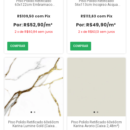
Piso Polido Retificado
Piso Polido Retificado
63x122cm Embramaco
56x113cm Incopiso Acqua
Monterrey Lux (Caixa 2,30m²)
Sereno (Caixa 2,53m²)
R$109,50
com
Pix
R$113,63
com
Pix
R$52,90/m²
R$49,90/m²
2
x
de
R$60,84
sem juros
2
x
de
R$63,13
sem juros
Piso Polido Retificado 60x60cm
Piso Polido Retificado 60x60cm
Karina Lumine Gold (Caixa
Karina Avorio (Caixa 2,48m²)
2,48m²)