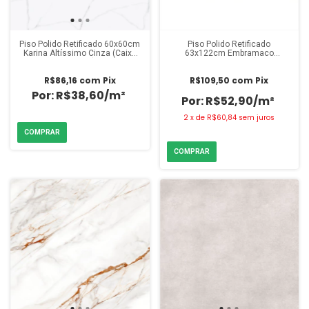
Piso Polido Retificado 60x60cm
Piso Polido Retificado
Karina Altíssimo Cinza (Caixa
63x122cm Embramaco
2,48m²)
Calacata Gold Lux (Caixa
2,30m²)
R$86,16
com
Pix
R$109,50
com
Pix
R$38,60/m²
R$52,90/m²
2
x
de
R$60,84
sem juros