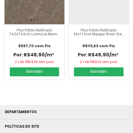
Piso Polido Retificado
Piso Polido Retificado
74,5x74,5cm Lorenzza Marmo
56x113cm Majopar Riven Gran
Bronzo (Caixa 2,22m²)
(Caixa 2,53m²)
R$97,70
com
Pix
R$113,63
com
Pix
R$48,90/m²
R$49,90/m²
2
x
de
R$54,28
sem juros
2
x
de
R$63,13
sem juros
ESGOTADO
ESGOTADO
DEPARTAMENTOS
POLÍTICAS DO SITE