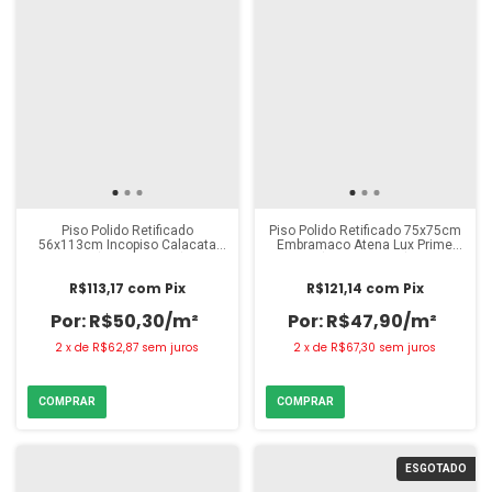
Piso Polido Retificado
Piso Polido Retificado 75x75cm
56x113cm Incopiso Calacata
Embramaco Atena Lux Prime
Iron (Caixa 2,50m²)
(Caixa 2,81m²)
R$113,17
com
Pix
R$121,14
com
Pix
R$50,30/m²
R$47,90/m²
2
x
de
R$62,87
sem juros
2
x
de
R$67,30
sem juros
ESGOTADO