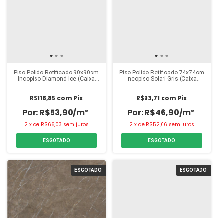
Piso Polido Retificado 90x90cm
Piso Polido Retificado 74x74cm
Incopiso Diamond Ice (Caixa
Incopiso Solari Gris (Caixa
2,45m²)
2,22m²)
R$118,85
com
Pix
R$93,71
com
Pix
R$53,90/m²
R$46,90/m²
2
x
de
R$66,03
sem juros
2
x
de
R$52,06
sem juros
ESGOTADO
ESGOTADO
ESGOTADO
ESGOTADO