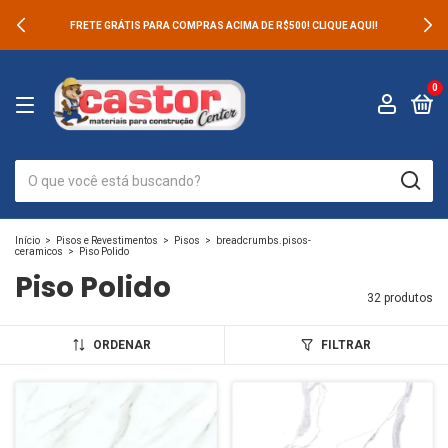
FRETE GRÁTIS PARA COMPRAS ACIMA DE R$500! CLIQUE AQUI!
0
Início
>
Pisos e Revestimentos
>
Pisos
>
breadcrumbs.pisos-
ceramicos
>
Piso Polido
Piso Polido
32 produtos
ORDENAR
FILTRAR