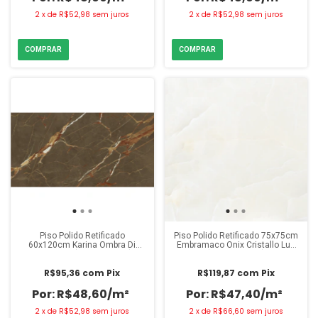
2
x
de
R$52,98
sem juros
2
x
de
R$52,98
sem juros
Piso Polido Retificado
Piso Polido Retificado 75x75cm
60x120cm Karina Ombra Di
Embramaco Onix Cristallo Lux
Carvaggio (Caixa 2,18m²)
(Caixa 2,81m²)
R$95,36
com
Pix
R$119,87
com
Pix
R$48,60/m²
R$47,40/m²
2
x
de
R$52,98
sem juros
2
x
de
R$66,60
sem juros