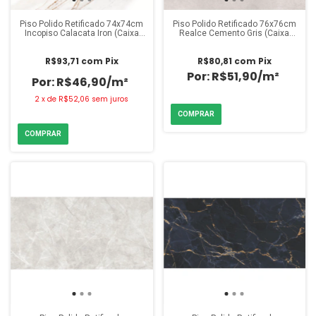
Piso Polido Retificado 74x74cm
Piso Polido Retificado 76x76cm
Incopiso Calacata Iron (Caixa
Realce Cemento Gris (Caixa
2,22m²)
1,73m²)
R$93,71
com
Pix
R$80,81
com
Pix
R$51,90/m²
R$46,90/m²
2
x
de
R$52,06
sem juros