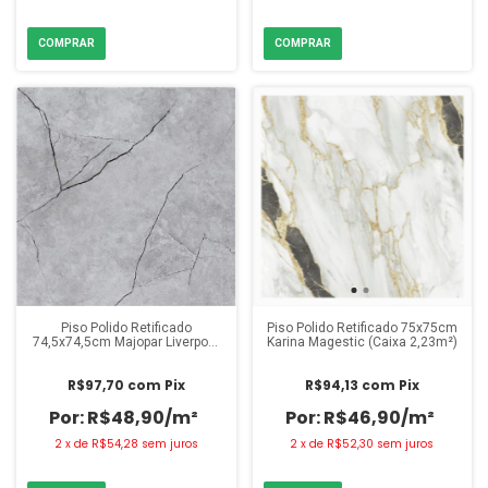
Piso Polido Retificado
Piso Polido Retificado 75x75cm
74,5x74,5cm Majopar Liverpool
Karina Magestic (Caixa 2,23m²)
(Caixa 2,22m²)
R$97,70
com
Pix
R$94,13
com
Pix
R$48,90/m²
R$46,90/m²
2
x
de
R$54,28
sem juros
2
x
de
R$52,30
sem juros