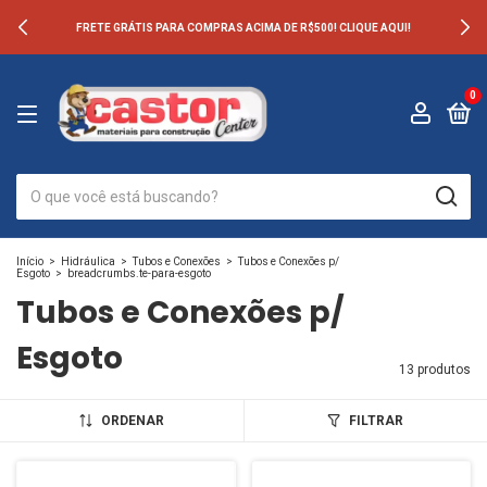
FRETE GRÁTIS PARA COMPRAS ACIMA DE R$500! CLIQUE AQUI!
0
Início
>
Hidráulica
>
Tubos e Conexões
>
Tubos e Conexões p/
Esgoto
>
breadcrumbs.te-para-esgoto
Tubos e Conexões p/
Esgoto
13 produtos
ORDENAR
FILTRAR