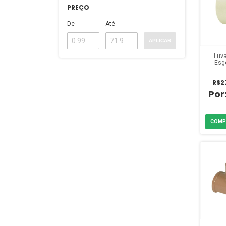
PREÇO
De
Até
APLICAR
Luva
Esg
pole
R$2