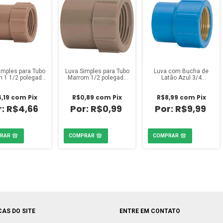
imples para Tubo
Luva Simples para Tubo
Luva com Bucha de
 1 1/2 polegada
Marrom 1/2 polegada
Latão Azul 3/4
Amanco
Amanco
polegada Amanco
,19
com
Pix
R$0,89
com
Pix
R$8,99
com
Pix
R$4,66
R$0,99
R$9,99
CAS DO SITE
ENTRE EM CONTATO