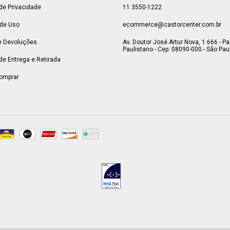
 de Privacidade
11 3550-1222
de Uso
ecommerce@castorcenter.com.br
e Devoluções
Av. Doutor José Artur Nova, 1.666 - P
Paulistano - Cep: 08090-000 - São Paul
 de Entrega e Retirada
omprar