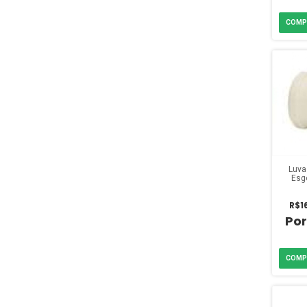
Luva
Esg
pole
R$1