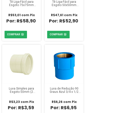
Tê Liga-Fácil para
Tê Liga-Fácil para
Esgoto 75x75mm
Esgoto 50x50mm
Estrela
Estrela
R$53,01
com
Pix
R$47,61
com
Pix
R$58,90
R$52,90
Luva Simples para
Luva de Redução 90
Esgoto 50mm (2
Graus Azul 3/4 x 1/2
polegadas) Amanco
polegada Amanco
R$3,23
com
Pix
R$6,26
com
Pix
R$3,59
R$6,95