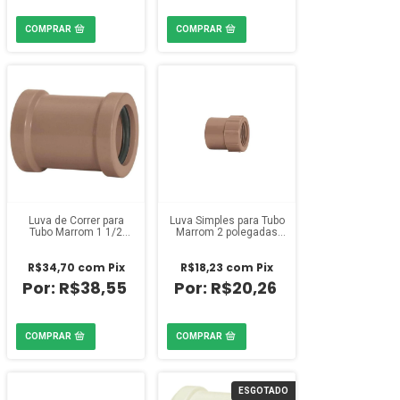
Luva de Correr para
Luva Simples para Tubo
Tubo Marrom 1 1/2
Marrom 2 polegadas
polegada Amanco
Amanco
R$34,70
com
Pix
R$18,23
com
Pix
R$38,55
R$20,26
ESGOTADO