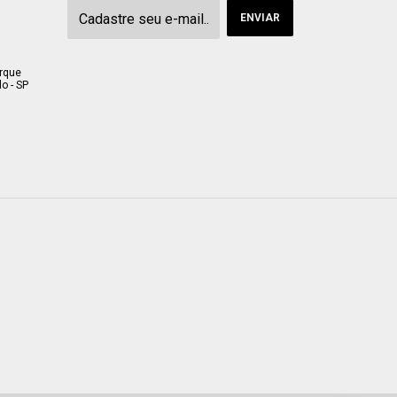
arque
o - SP