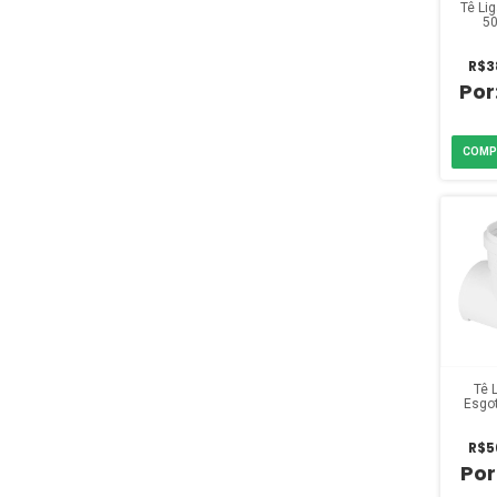
Tê Lig
50
R$3
Tê L
Esgo
R$5