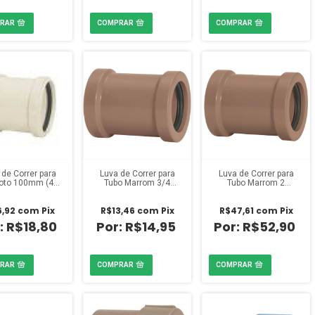
 de Correr para
Luva de Correr para
Luva de Correr para
oto 100mm (4
Tubo Marrom 3/4
Tubo Marrom 2
gadas) Amanco
polegada Amanco
polegadas Amanco
6,92
com
Pix
R$13,46
com
Pix
R$47,61
com
Pix
R$18,80
R$14,95
R$52,90