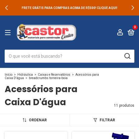
FRETE GRÁTIS PARA COMPRAS ACIMA DE R$500! CLIQUE AQUI!
0
Início
>
Hidráulica
>
Caixas e Reservatórios
>
Acessórios para
Caixa D'água
>
breadcrumbs.torneira-boia
Acessórios para
Caixa D'água
11 produtos
ORDENAR
FILTRAR