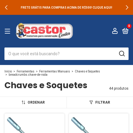
FRETE GRÁTIS PARA COMPRAS ACIMA DE R$500! CLIQUE AQUI!
0
Início
>
Ferramentas
>
Ferramentas Manuais
>
Chaves e Soquetes
>
breadcrumbs.chave-de-roda
Chaves e Soquetes
44 produtos
ORDENAR
FILTRAR