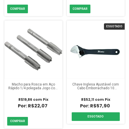
ESGOTADO
Macho para Rosca em Aço
Chave Inglesa Ajustável com
Rápido 1/4 polegada Jogo com
Cabo Emborrachado 10
3 Peças
polegadas (250mm) Mundo Das
Ferramentas
R$19,86
com
Pix
R$52,11
com
Pix
R$22,07
R$57,90
ESGOTADO