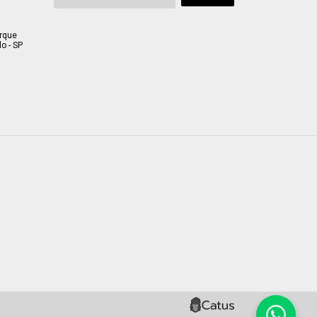
arque
o - SP