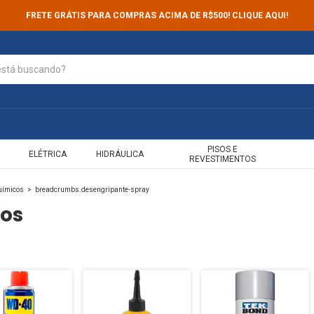
FRETE GRÁTIS PARA COMPRAS ACIMA DE R$500! CLIQUE AQUI!
PISOS E
ELÉTRICA
HIDRÁULICA
REVESTIMENTOS
Químicos
>
breadcrumbs.desengripante-spray
cos