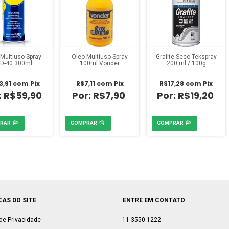
Multiuso Spray
Óleo Multiuso Spray
Grafite Seco Tekspray
D-40 300ml
100ml Vonder
200 ml / 100g
3,91
com
Pix
R$7,11
com
Pix
R$17,28
com
Pix
R$59,90
R$7,90
R$19,20
CAS DO SITE
ENTRE EM CONTATO
 de Privacidade
11 3550-1222