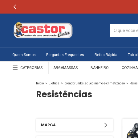
Quem Somos
Perguntas Frequentes
Retira Rápida
Tabloi
CATEGORIAS
ARGAMASSAS
BANHEIRO
COZINHA
Início
>
Elétrica
>
breadcrumbs.aquecimento-e-climatizacao
>
Resis
Resistências
MARCA