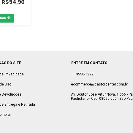
R$54,90
CAS DO SITE
ENTRE EM CONTATO
 de Privacidade
11 3550-1222
de Uso
ecommerce@castorcenter.com.br
e Devoluções
Av. Doutor José Artur Nova, 1.666 - P
Paulistano - Cep: 08090-000 - São Paul
 de Entrega e Retirada
omprar