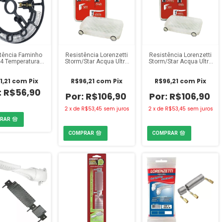
tência Faminho
Resistência Lorenzetti
Resistência Lorenzetti
 4 Temperaturas
Storm/Star Acqua Ultra
Storm/Star Acqua Ultra
800W 220V
220V/6800W
220V/7800W
1,21
com
Pix
R$96,21
com
Pix
R$96,21
com
Pix
R$56,90
R$106,90
R$106,90
2
x
de
R$53,45
sem juros
2
x
de
R$53,45
sem juros