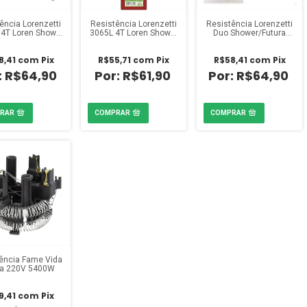
ência Lorenzetti
Resistência Lorenzetti
Resistência Lorenzetti
4T Loren Shower
3065L 4T Loren Shower
Duo Shower/Futura
ra 220V 7500W
Ultra 220V 6800W
220V 6800W
8,41
com
Pix
R$55,71
com
Pix
R$58,41
com
Pix
R$64,90
R$61,90
R$64,90
ência Fame Vida
a 220V 5400W
9,41
com
Pix