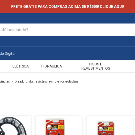
FRETE GRÁTIS PARA COMPRAS ACIMA DE R$500! CLIQUE AQUI!
de Digital
PISOS E
ELÉTRICA
HIDRÁULICA
REVESTIMENTOS
tências
>
breadcrumbs.resistencia-chuveiros-e-duchas