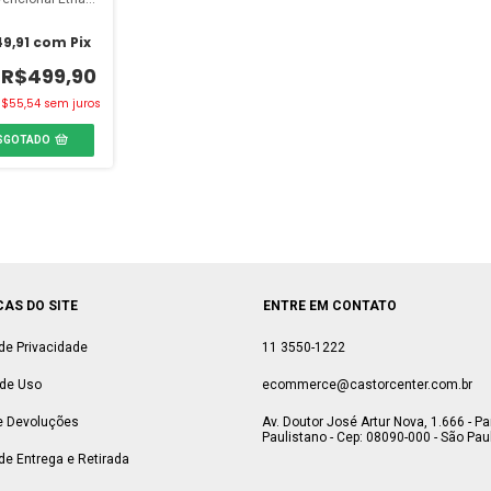
casa Palha
9,91
com
Pix
R$499,90
R$55,54
sem juros
SGOTADO
CAS DO SITE
ENTRE EM CONTATO
 de Privacidade
11 3550-1222
de Uso
ecommerce@castorcenter.com.br
e Devoluções
Av. Doutor José Artur Nova, 1.666 - P
Paulistano - Cep: 08090-000 - São Paul
 de Entrega e Retirada