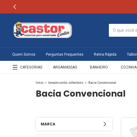
Quem Somos
Perguntas Frequentes
Retira Rápida
Tabloi
CATEGORIAS
ARGAMASSAS
BANHEIRO
COZINHA
Início
>
breadcrumbs.collections
>
Bacia Convencional
Bacia Convencional
MARCA