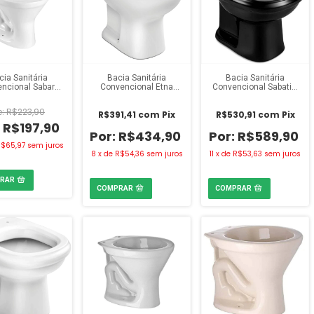
cia Sanitária
Bacia Sanitária
Bacia Sanitária
ncional Sabar
Convencional Etna
Convencional Sabatini
casa Branca
Icasa Branca
Icasa Preta
R$223,90
R$391,41
com
Pix
R$530,91
com
Pix
R$197,90
R$434,90
R$589,90
$65,97
sem juros
8
x
de
R$54,36
sem juros
11
x
de
R$53,63
sem juros