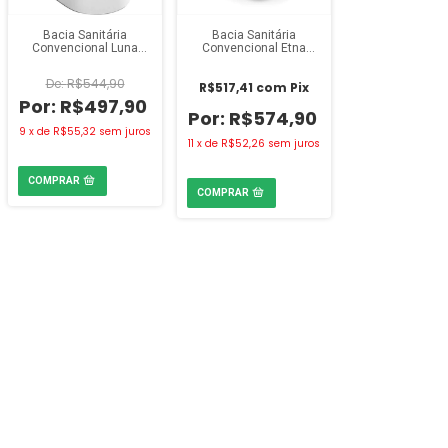
Bacia Sanitária
Bacia Sanitária
Convencional Luna
Convencional Etna
Speciale Icasa Branca
Icasa Preta
R$544,90
R$517,41
com
Pix
R$497,90
R$574,90
9
x
de
R$55,32
sem juros
11
x
de
R$52,26
sem juros