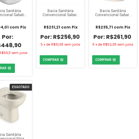
cia Sanitária
Bacia Sanitária
Bacia Sanitária
cional Sabatini
Convencional Sabar
Convencional Sabar
casa Branca
Icasa Cinza Claro
Icasa Areia
4,01
com
Pix
R$231,21
com
Pix
R$235,71
com
Pix
R$256,90
R$261,90
$448,90
5
x
de
R$51,38
sem juros
5
x
de
R$52,38
sem juros
R$56,11
sem juros
ESGOTADO
cia Sanitária
encional Etna