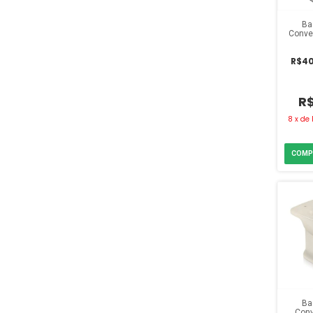
Ba
Conven
I
R$40
R
8
x
de
Ba
Conv