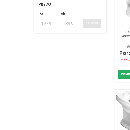
PREÇO
De
Até
APLICAR
Ba
Conve
I
3
x
de
R