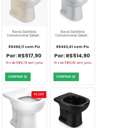
Bacia Sanitária
Bacia Sanitária
Convencional Sabatini
Convencional Sabatini
Icasa Palha
Icasa Cinza Claro
R$466,11
com
Pix
R$463,41
com
Pix
R$517,90
R$514,90
10
x
de
R$51,79
sem juros
10
x
de
R$51,49
sem juros
9
%
OFF