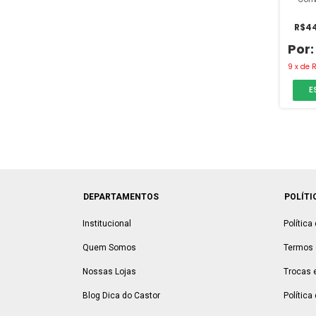
I
R$44
9
x
de
E
DEPARTAMENTOS
POLÍTI
Institucional
Política
Quem Somos
Termos 
Nossas Lojas
Trocas 
Blog Dica do Castor
Política