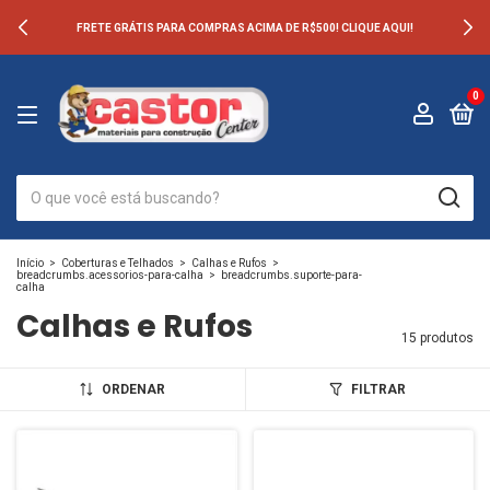
FRETE GRÁTIS PARA COMPRAS ACIMA DE R$500! CLIQUE AQUI!
0
Início
>
Coberturas e Telhados
>
Calhas e Rufos
>
breadcrumbs.acessorios-para-calha
>
breadcrumbs.suporte-para-
calha
Calhas e Rufos
15 produtos
ORDENAR
FILTRAR