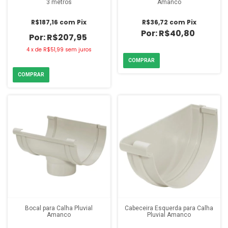
3 metros
Amanco
R$187,16
com
Pix
R$36,72
com
Pix
R$40,80
R$207,95
4
x
de
R$51,99
sem juros
Bocal para Calha Pluvial
Cabeceira Esquerda para Calha
Amanco
Pluvial Amanco