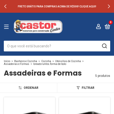
FRETE GRÁTIS PARA COMPRAS ACIMA DE R$500! CLIQUE AQUI!
0
Início
>
Banheiro e Cozinha
>
Cozinha
>
Utensílios de Cozinha
>
Assadeiras e Formas
>
breadcrumbs.forma-de-bolo
Assadeiras e Formas
5 produtos
ORDENAR
FILTRAR