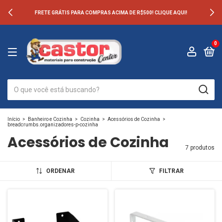
FRETE GRÁTIS PARA COMPRAS ACIMA DE R$500! CLIQUE AQUI!
0
Início
>
Banheiro e Cozinha
>
Cozinha
>
Acessórios de Cozinha
>
breadcrumbs.organizadores-p-cozinha
Acessórios de Cozinha
7 produtos
ORDENAR
FILTRAR