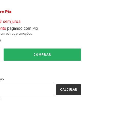
om
Pix
3
sem juros
nto
pagando com Pix
com outras promoções
s
ALTERAR CEP
EP:
vio
CALCULAR
P