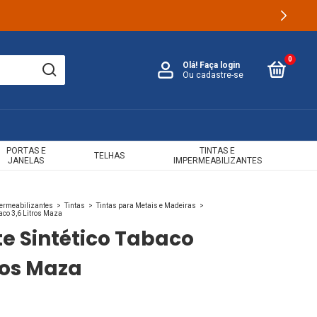
0
Olá!
Faça login
Ou cadastre-se
PORTAS E
TINTAS E
TELHAS
JANELAS
IMPERMEABILIZANTES
permeabilizantes
>
Tintas
>
Tintas para Metais e Madeiras
>
aco 3,6 Litros Maza
e Sintético Tabaco
tros Maza