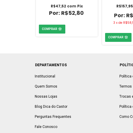
3
com
Pix
R$47,52
com
Pix
R$157,9
$18,70
R$52,80
R$
3
x
de
R$58,
DEPARTAMENTOS
POLÍTI
Institucional
Política
Quem Somos
Termos 
Nossas Lojas
Trocas 
Blog Dica do Castor
Política
Perguntas Frequentes
Como C
Fale Conosco