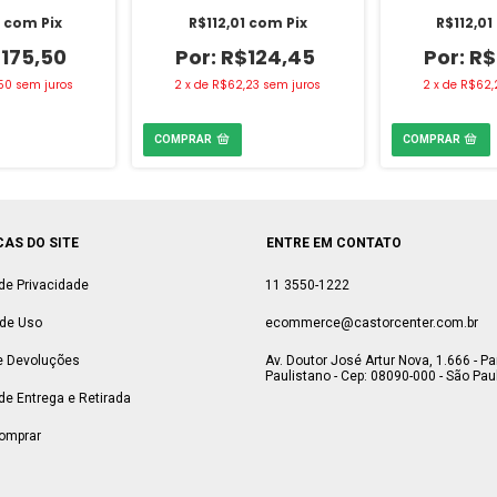
5
com
Pix
R$112,01
com
Pix
R$112,01
175,50
R$124,45
R$
50
sem juros
2
x
de
R$62,23
sem juros
2
x
de
R$62,
CAS DO SITE
ENTRE EM CONTATO
 de Privacidade
11 3550-1222
de Uso
ecommerce@castorcenter.com.br
e Devoluções
Av. Doutor José Artur Nova, 1.666 - P
Paulistano - Cep: 08090-000 - São Paul
 de Entrega e Retirada
omprar