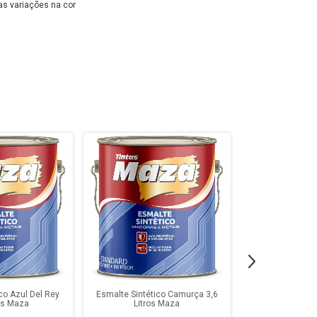
as variações na cor
co Azul Del Rey
Esmalte Sintético Camurça 3,6
Esmalte Sintético
ros Maza
Litros Maza
Ma