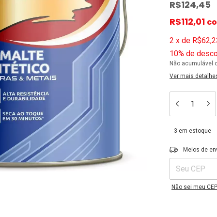
R$124,45
R$112,01
c
2
x
de
R$62,2
10% de desco
Não acumulável 
Ver mais detalhe
3
em estoque
Entregas para o C
Meios de en
Não sei meu CE