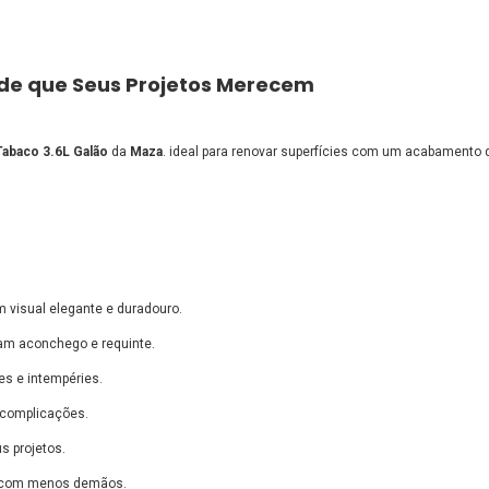
ade que Seus Projetos Merecem
Tabaco 3.6L Galão
da
Maza
. ideal para renovar superfícies com um acabamento
 visual elegante e duradouro.
am aconchego e requinte.
es e intempéries.
 complicações.
 projetos.
l com menos demãos.