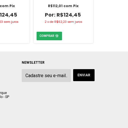
com
Pix
R$112,01
com
Pix
R$103,7
124,45
R$124,45
R$
23
sem juros
2
x
de
R$62,23
sem juros
2
x
de
R$57,
NEWSLETTER
arque
o - SP