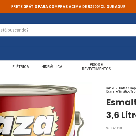
FRETE GRÁTIS PARA COMPRAS ACIMA DE R$500! CLIQUE AQUI!
PISOS E
ELÉTRICA
HIDRÁULICA
REVESTIMENTOS
Início
>
Tintas e Im
Esmalte Sintético Tab
Esmalt
3,6 Li
SKU:
61128