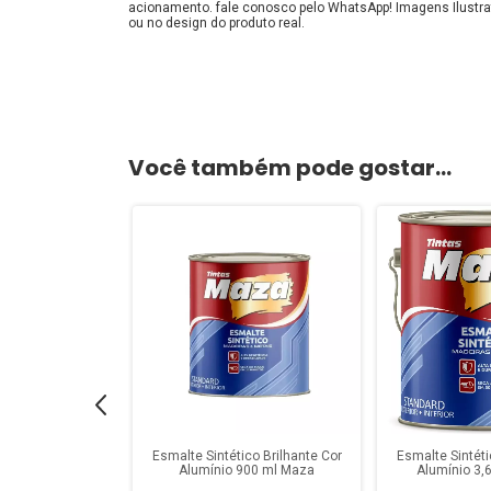
acionamento. fale conosco pelo WhatsApp! Imagens Ilustra
ou no design do produto real.
Você também pode gostar...
co Branco 225 ml
Esmalte Sintético Brilhante Cor
Esmalte Sintéti
aza
Alumínio 900 ml Maza
Alumínio 3,