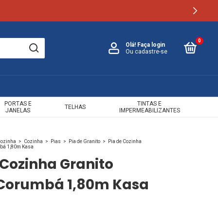
0
Olá!
Faça login
Ou cadastre-se
PORTAS E
TINTAS E
TELHAS
JANELAS
IMPERMEABILIZANTES
Cozinha
>
Cozinha
>
Pias
>
Pia de Granito
>
Pia de Cozinha
mbá 1,80m Kasa
 Cozinha Granito
 Corumbá 1,80m Kasa