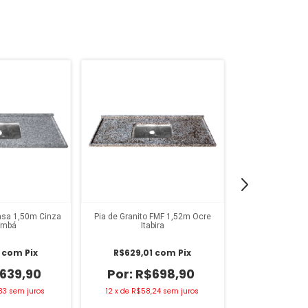
Kasa 1,50m Cinza
Pia de Granito FMF 1,52m Ocre
Pia de Granito 
umb
Itabira
Itab
1
com
Pix
R$629,01
com
Pix
R$676,71
639,90
R$698,90
R$
33
sem juros
12
x
de
R$58,24
sem juros
12
x
de
R$62,