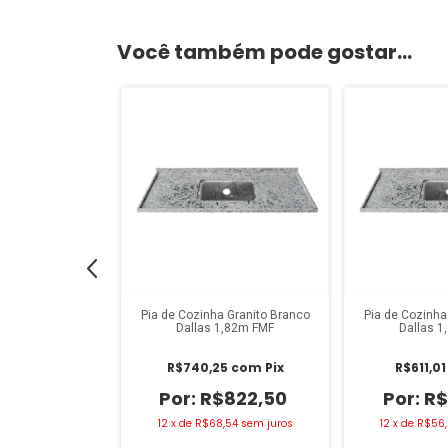
Você também pode gostar...
 Granito Branco
Pia de Cozinha Granito Branco
Pia de Cozinha
2,02m FMF
Dallas 1,82m FMF
Dallas 
0
com
Pix
R$740,25
com
Pix
R$611,0
878,00
R$822,50
R$
,17
sem juros
12
x
de
R$68,54
sem juros
12
x
de
R$56