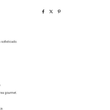
sofisticado.
.
rea gourmet.
ça.