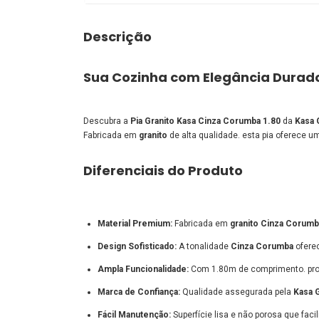
Descrição
Sua Cozinha com Elegância Durado
Descubra a
Pia Granito Kasa Cinza Corumba 1.80
da
Kasa 
Fabricada em
granito
de alta qualidade. esta pia oferece u
Diferenciais do Produto
Material Premium:
Fabricada em
granito Cinza Corumb
Design Sofisticado:
A tonalidade
Cinza Corumba
oferec
Ampla Funcionalidade:
Com 1.80m de comprimento. propo
Marca de Confiança:
Qualidade assegurada pela
Kasa 
Fácil Manutenção:
Superfície lisa e não porosa que faci