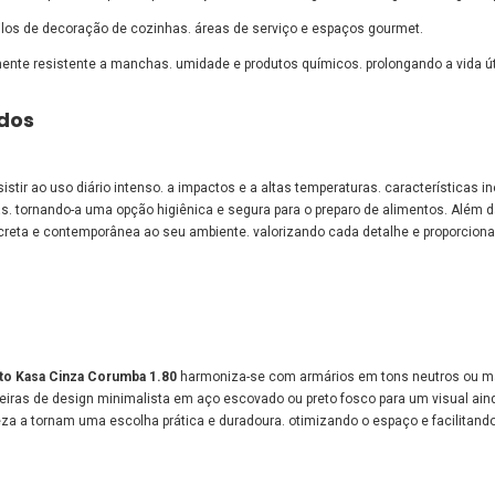
ilos de decoração de cozinhas. áreas de serviço e espaços gourmet.
ente resistente a manchas. umidade e produtos químicos. prolongando a vida úti
idos
sistir ao uso diário intenso. a impactos e a altas temperaturas. características 
as. tornando-a uma opção higiênica e segura para o preparo de alimentos. Além d
creta e contemporânea ao seu ambiente. valorizando cada detalhe e proporcio
ito Kasa Cinza Corumba 1.80
harmoniza-se com armários em tons neutros ou ma
eiras de design minimalista em aço escovado ou preto fosco para um visual ain
eza a tornam uma escolha prática e duradoura. otimizando o espaço e facilitando 