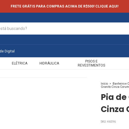
FRETE GRÁTIS PARA COMPRAS ACIMA DE R$500! CLIQUE AQUI!
de Digital
PISOS E
ELÉTRICA
HIDRÁULICA
REVESTIMENTOS
Início
>
Banheiro e 
Granito Cinza Coru
Pia de
Cinza
SKU:
46596