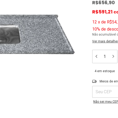
R$656,90
R$591,21
c
12
x
de
R$54,
10% de desco
Não acumulável 
Ver mais detalhe
4
em estoque
Entregas para o C
Meios de en
Não sei meu CE