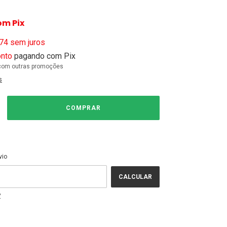
om
Pix
74
sem juros
nto
pagando com Pix
com outras promoções
s
ALTERAR CEP
EP:
vio
CALCULAR
P