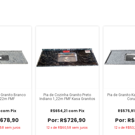
 Granito Branco
Pia de Cozinha Granito Preto
Pia de Granito 
1,22m FMF
Indiano 1,22m FMF Kasa Granitos
Cor
1
com
Pix
R$654,21
com
Pix
R$575,9
678,90
R$726,90
R$
,58
sem juros
12
x
de
R$60,58
sem juros
12
x
de
R$53,