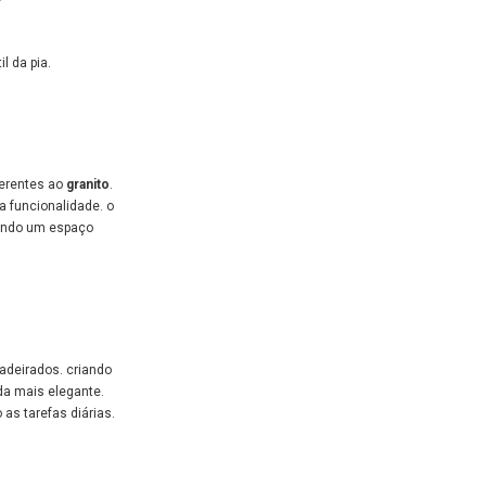
l da pia.
inerentes ao
granito
.
a funcionalidade. o
nando um espaço
deirados. criando
da mais elegante.
as tarefas diárias.