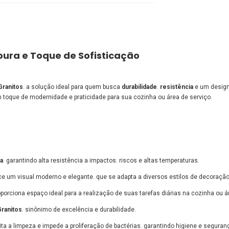
ura e Toque de Sofisticação
Granitos
. a solução ideal para quem busca
durabilidade
.
resistência
e um design 
m toque de modernidade e praticidade para sua cozinha ou área de serviço.
a
. garantindo alta resistência a impactos. riscos e altas temperaturas.
e um visual moderno e elegante. que se adapta a diversos estilos de decoração
rciona espaço ideal para a realização de suas tarefas diárias na cozinha ou á
Granitos
. sinônimo de excelência e durabilidade.
lita a limpeza e impede a proliferação de bactérias. garantindo higiene e seguran