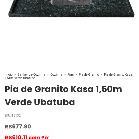
Início
>
Banheiro e Cozinha
>
Cozinha
>
Pias
>
Pia de Granito
>
Pia de Granito Kasa
1,50m Verde Ubatuba
Pia de Granito Kasa 1,50m
Verde Ubatuba
SKU:
46132
R$677,90
R$610,11
com
Pix