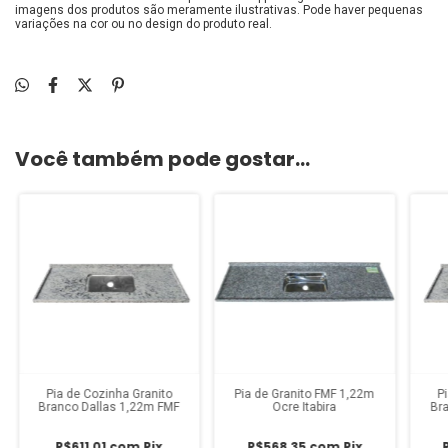
imagens dos produtos são meramente ilustrativas. Pode haver pequenas
variações na cor ou no design do produto real.
Você também pode gostar...
Pia de Cozinha Granito
Pia de Granito FMF 1,22m
P
Branco Dallas 1,22m FMF
Ocre Itabira
Br
R$611,01
com
Pix
R$568,35
com
Pix