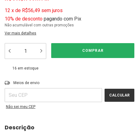
12
x
de
R$56,49
sem juros
10% de desconto
pagando com Pix
Não acumulável com outras promoções
Ver mais detalhes
16
em estoque
ALTERAR CEP
Entregas para o CEP:
Meios de envio
CALCULAR
Não sei meu CEP
Descrição