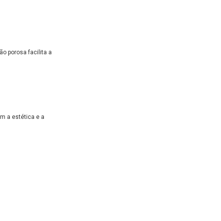
ão porosa facilita a
m a estética e a