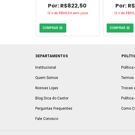
1.035,90
R$822,50
R$
,33
sem juros
12
x
de
R$68,54
sem juros
12
x
de
R$56
DEPARTAMENTOS
POLÍTI
Institucional
Política
Quem Somos
Termos 
Nossas Lojas
Trocas 
Blog Dica do Castor
Política
Perguntas Frequentes
Como C
Fale Conosco