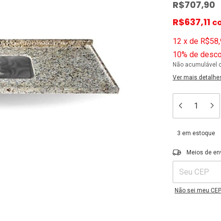
R$707,90
R$637,11
c
12
x
de
R$58,
10% de desco
Não acumulável 
Ver mais detalhe
3
em estoque
Entregas para o C
Meios de en
Não sei meu CE