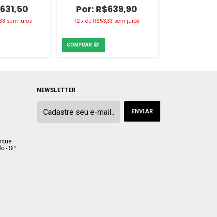
631,50
R$639,90
R$
63
sem juros
12
x
de
R$53,33
sem juros
12
x
de
R$60,
NEWSLETTER
arque
o - SP