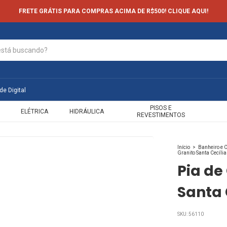
FRETE GRÁTIS PARA COMPRAS ACIMA DE R$500! CLIQUE AQUI!
de Digital
PISOS E
ELÉTRICA
HIDRÁULICA
REVESTIMENTOS
Início
>
Banheiro e 
Granito Santa Cecíli
Pia de
Santa 
SKU:
56110