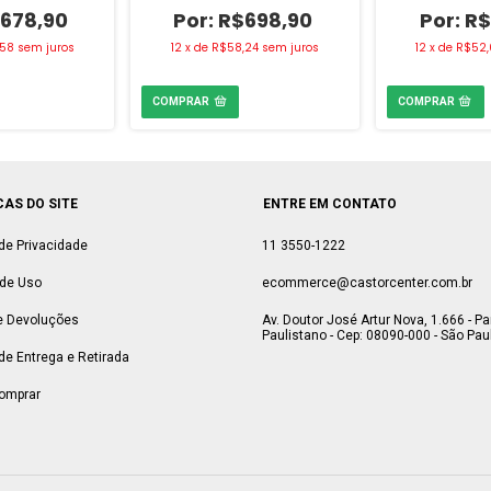
678,90
R$698,90
R$
,58
sem juros
12
x
de
R$58,24
sem juros
12
x
de
R$52,
CAS DO SITE
ENTRE EM CONTATO
 de Privacidade
11 3550-1222
de Uso
ecommerce@castorcenter.com.br
e Devoluções
Av. Doutor José Artur Nova, 1.666 - P
Paulistano - Cep: 08090-000 - São Paul
 de Entrega e Retirada
omprar