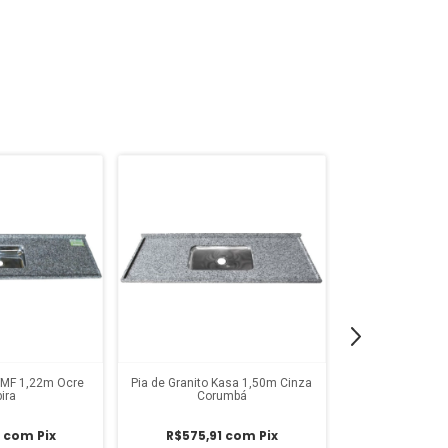
 FMF 1,22m Ocre
Pia de Granito Kasa 1,50m Cinza
Pia de Cozinha
bira
Corumb
Indiano 1,22m FM
5
com
Pix
R$575,91
com
Pix
R$654,2