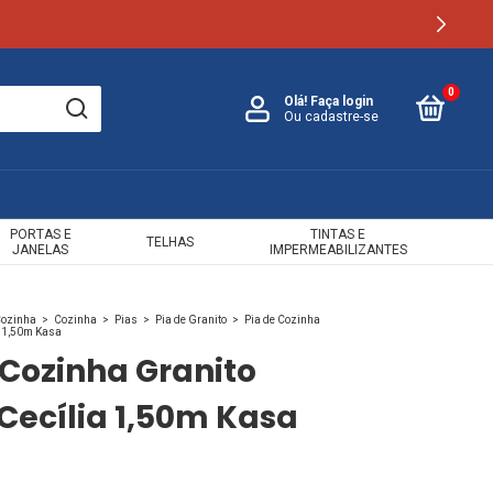
0
Olá!
Faça login
Ou cadastre-se
PORTAS E
TINTAS E
TELHAS
JANELAS
IMPERMEABILIZANTES
Cozinha
>
Cozinha
>
Pias
>
Pia de Granito
>
Pia de Cozinha
a 1,50m Kasa
 Cozinha Granito
Cecília 1,50m Kasa