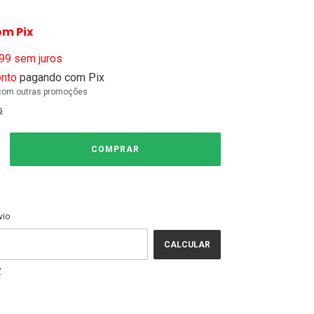
om
Pix
99
sem juros
nto
pagando com Pix
com outras promoções
s
ALTERAR CEP
EP:
vio
CALCULAR
P