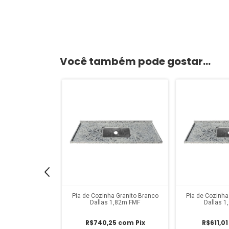
Você também pode gostar...
Kasa 2,00m Preto
Pia de Cozinha Granito Branco
Pia de Cozinha
asa
Dallas 1,82m FMF
Dallas 
1
com
Pix
R$740,25
com
Pix
R$611,0