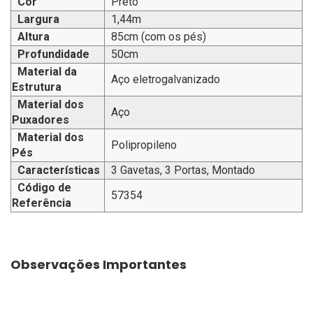
Cor
Preto
Largura
1,44m
Altura
85cm (com os pés)
Profundidade
50cm
Material da
Aço eletrogalvanizado
Estrutura
Material dos
Aço
Puxadores
Material dos
Polipropileno
Pés
Características
3 Gavetas, 3 Portas, Montado
Código de
57354
Referência
Observações Importantes