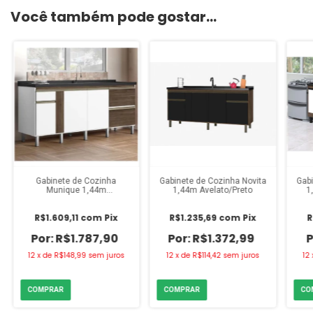
Você também pode gostar...
Gabinete de Cozinha
Gabinete de Cozinha Novita
Gabi
Munique 1,44m
1,44m Avelato/Preto
1
Avelato/Branco
R$1.609,11
com
Pix
R$1.235,69
com
Pix
R
R$1.787,90
R$1.372,99
12
x
de
R$148,99
sem juros
12
x
de
R$114,42
sem juros
12