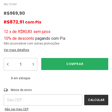
SKU:
57354
R$969,90
R$872,91
com
Pix
12
x
de
R$80,83
sem juros
10% de desconto
pagando com Pix
Não acumulável com outras promoções
Ver mais detalhes
8
em estoque
ALTERAR CEP
Entregas para o CEP:
Meios de envio
CALCULAR
Não sei meu CEP