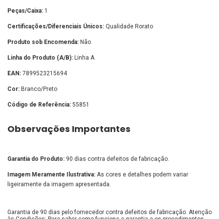
Peças/Caixa:
1
Certificações/Diferenciais Únicos:
Qualidade Rorato
Produto sob Encomenda:
Não
Linha do Produto (A/B):
Linha A
EAN:
7899523215694
Cor:
Branco/Preto
Código de Referência:
55851
Observações Importantes
Garantia do Produto:
90 dias contra defeitos de fabricação.
Imagem Meramente Ilustrativa:
As cores e detalhes podem variar
ligeiramente da imagem apresentada.
Garantia de 90 dias pelo fornecedor contra defeitos de fabricação. Atenção
às Condições: Para saber como funciona a garantia e os procedimentos