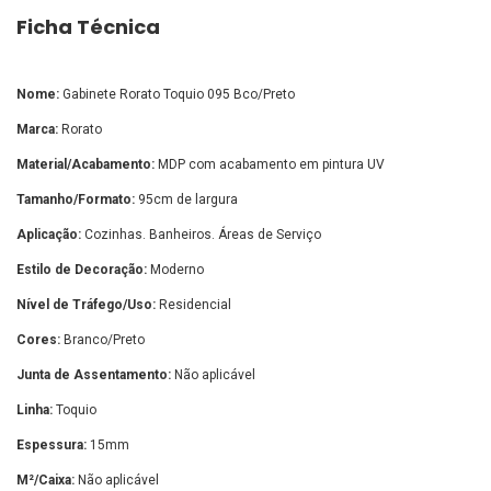
Ficha Técnica
Nome:
Gabinete Rorato Toquio 095 Bco/Preto
Marca:
Rorato
Material/Acabamento:
MDP com acabamento em pintura UV
Tamanho/Formato:
95cm de largura
Aplicação:
Cozinhas. Banheiros. Áreas de Serviço
Estilo de Decoração:
Moderno
Nível de Tráfego/Uso:
Residencial
Cores:
Branco/Preto
Junta de Assentamento:
Não aplicável
Linha:
Toquio
Espessura:
15mm
M²/Caixa:
Não aplicável