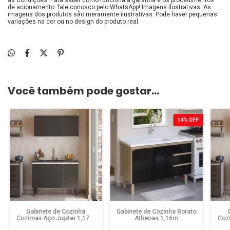
de acionamento. fale conosco pelo WhatsApp! Imagens Ilustrativas: As
imagens dos produtos são meramente ilustrativas. Pode haver pequenas
variações na cor ou no design do produto real.
Você também pode gostar...
14
%
OFF
Gabinete de Cozinha
Gabinete de Cozinha Rorato
Cozimax Aço Jupiter 1,17m
Athenas 1,16m
Coz
Preto
Cerejeira/Preto