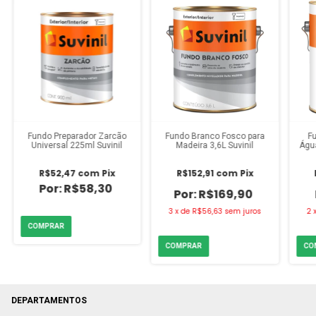
Fundo Preparador Zarcão
Fundo Branco Fosco para
F
Universal 225ml Suvinil
Madeira 3,6L Suvinil
Água
R$52,47
com
Pix
R$152,91
com
Pix
R$58,30
R$169,90
3
x
de
R$56,63
sem juros
2
DEPARTAMENTOS