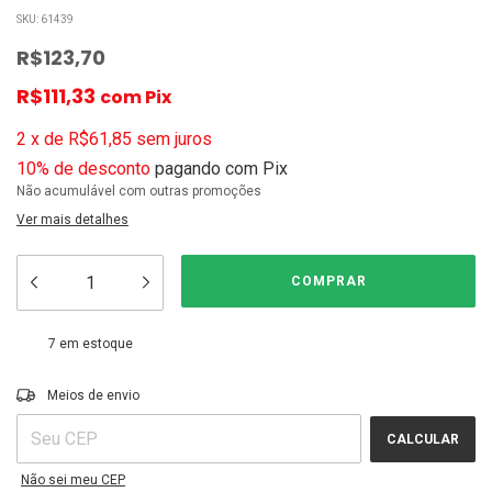
SKU:
61439
R$123,70
R$111,33
com
Pix
2
x
de
R$61,85
sem juros
10% de desconto
pagando com Pix
Não acumulável com outras promoções
Ver mais detalhes
7
em estoque
ALTERAR CEP
Entregas para o CEP:
Meios de envio
CALCULAR
Não sei meu CEP