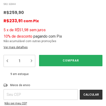
SKU:
60444
R$259,90
R$233,91
com
Pix
5
x
de
R$51,98
sem juros
10% de desconto
pagando com Pix
Não acumulável com outras promoções
Ver mais detalhes
9
em estoque
ALTERAR CEP
Entregas para o CEP:
Meios de envio
CALCULAR
Não sei meu CEP