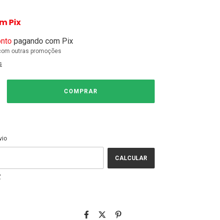
om
Pix
nto
pagando com Pix
com outras promoções
s
ALTERAR CEP
EP:
vio
CALCULAR
P