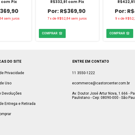
1
com
Pix
R$332,91
com
Pix
R$422,9
369,90
R$369,90
R$
84
sem juros
7
x
de
R$52,84
sem juros
9
x
de
R$52,
CAS DO SITE
ENTRE EM CONTATO
 de Privacidade
11 3550-1222
de Uso
ecommerce@castorcenter.com.br
e Devoluções
Av. Doutor José Artur Nova, 1.666 - P
Paulistano - Cep: 08090-000 - São Paul
 de Entrega e Retirada
omprar