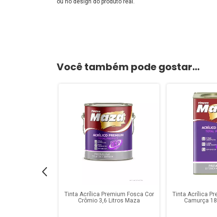
ou no design do produto real.
Você também pode gostar...
Premium Fosca Cor
Tinta Acrílica Premium Fosca Cor
Tinta Acrílica 
 Litros Maza
Crômio 3,6 Litros Maza
Camurça 18