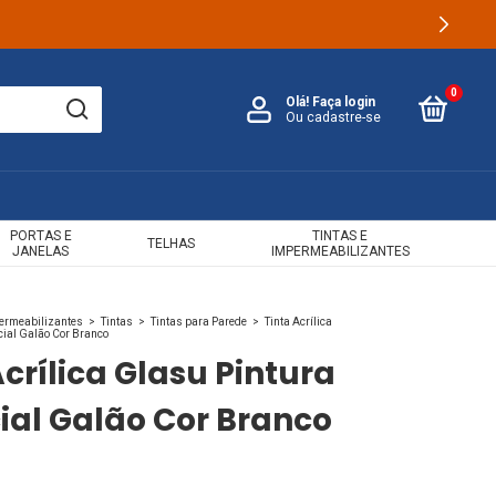
0
Olá!
Faça login
Ou cadastre-se
PORTAS E
TINTAS E
TELHAS
JANELAS
IMPERMEABILIZANTES
permeabilizantes
>
Tintas
>
Tintas para Parede
>
Tinta Acrílica
ial Galão Cor Branco
Acrílica Glasu Pintura
ial Galão Cor Branco