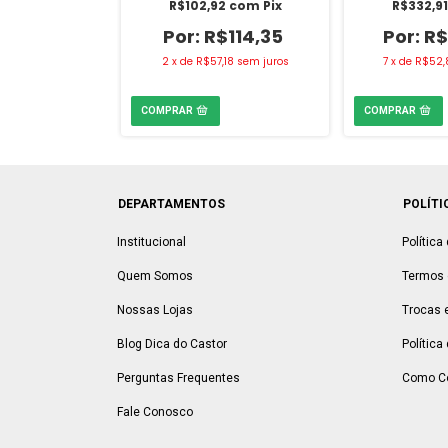
2
com
Pix
R$102,92
com
Pix
R$332,9
$114,35
R$114,35
R$
18
sem juros
2
x
de
R$57,18
sem juros
7
x
de
R$52,
DEPARTAMENTOS
POLÍTI
Institucional
Política
Quem Somos
Termos 
Nossas Lojas
Trocas 
Blog Dica do Castor
Política
Perguntas Frequentes
Como C
Fale Conosco