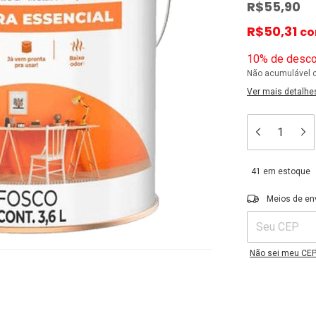
R$55,90
R$50,31
c
10% de desco
Não acumulável 
Ver mais detalhe
41
em estoque
Entregas para o C
Meios de en
Não sei meu CE