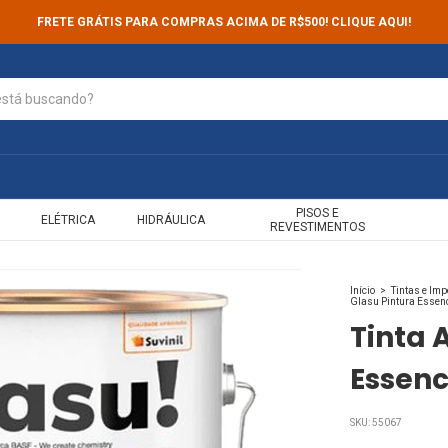
FRETE GRÁTIS PARA COMPRAS ACIMA DE R$500! CLIQUE AQUI!
PISOS E
ELÉTRICA
HIDRÁULICA
REVESTIMENTOS
Início
>
Tintas e Im
Glasu Pintura Essenc
Tinta 
Essenc
SKU:
55067