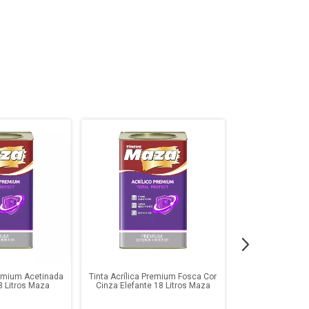
remium Acetinada
Tinta Acrílica Premium Fosca Cor
Tinta Acrílica P
8 Litros Maza
Cinza Elefante 18 Litros Maza
Papel Picado 1