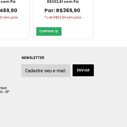
1
com
Pix
R$332,91
com
Pix
R$332,91
469,90
R$369,90
R$
21
sem juros
7
x
de
R$52,84
sem juros
7
x
de
R$52,
NEWSLETTER
arque
o - SP