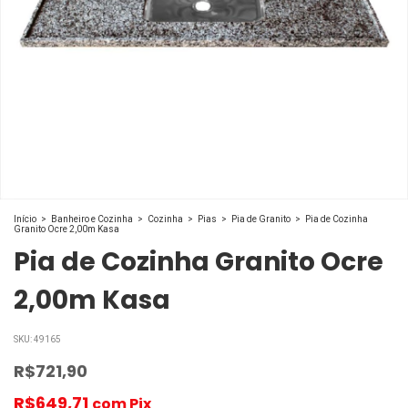
Início
>
Banheiro e Cozinha
>
Cozinha
>
Pias
>
Pia de Granito
>
Pia de Cozinha
Granito Ocre 2,00m Kasa
Pia de Cozinha Granito Ocre
2,00m Kasa
SKU:
49165
R$721,90
R$649,71
com
Pix