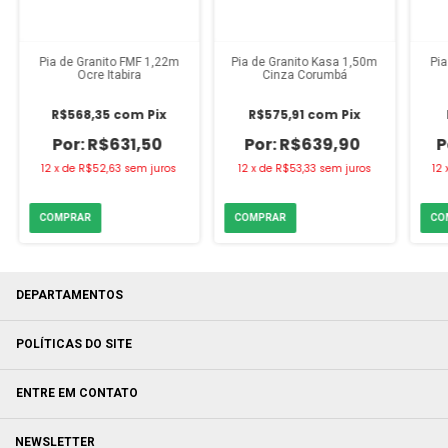
Pia de Granito FMF 1,22m
Pia de Granito Kasa 1,50m
Pia
Ocre Itabira
Cinza Corumb
R$568,35
com
Pix
R$575,91
com
Pix
R$631,50
R$639,90
12
x
de
R$52,63
sem juros
12
x
de
R$53,33
sem juros
12
DEPARTAMENTOS
POLÍTICAS DO SITE
ENTRE EM CONTATO
NEWSLETTER