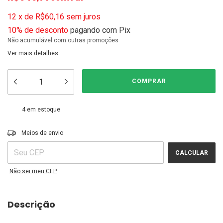
12
x
de
R$60,16
sem juros
10% de desconto
pagando com Pix
Não acumulável com outras promoções
Ver mais detalhes
4
em estoque
ALTERAR CEP
Entregas para o CEP:
Meios de envio
CALCULAR
Não sei meu CEP
Descrição