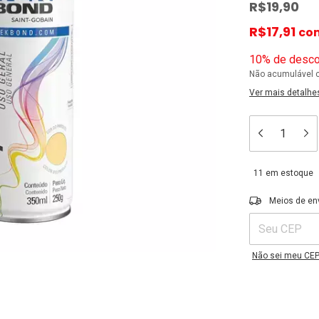
R$19,90
R$17,91
co
10% de desco
Não acumulável 
Ver mais detalhe
11
em estoque
Entregas para o C
Meios de en
Não sei meu CE