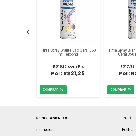
Alumínio Alta
Tinta Spray Grafite Uso Geral 350
Tinta Spray Bra
350 ml Tekbond
ml Tekbond
Geral 350
com
Pix
R$19,13
com
Pix
R$17,37
$27,90
R$21,25
R
DEPARTAMENTOS
POLÍTI
Institucional
Política