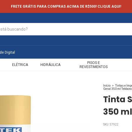
FRETE GRÁTIS PARA COMPRAS ACIMA DE R$500! CLIQUE AQUI!
de Digital
PISOS E
ELÉTRICA
HIDRÁULICA
REVESTIMENTOS
Início
>
Tintas e Im
Geral 350 ml Tekbon
Tinta 
350 m
SKU:
57922