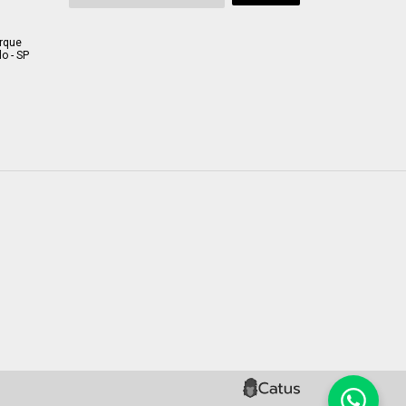
arque
o - SP