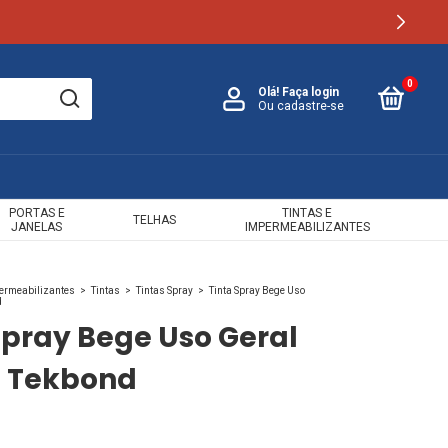
0
Olá!
Faça login
Ou cadastre-se
PORTAS E
TINTAS E
TELHAS
JANELAS
IMPERMEABILIZANTES
permeabilizantes
>
Tintas
>
Tintas Spray
>
Tinta Spray Bege Uso
d
Spray Bege Uso Geral
l Tekbond