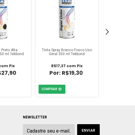
 Preto Alta
Tinta Spray Branco Fosco Uso
Tinta Spray Cr
50 ml Tekbond
Geral 350 ml Tekbond
350 ml 
com
Pix
R$17,37
com
Pix
R$27,45
$27,90
R$19,30
R$
NEWSLETTER