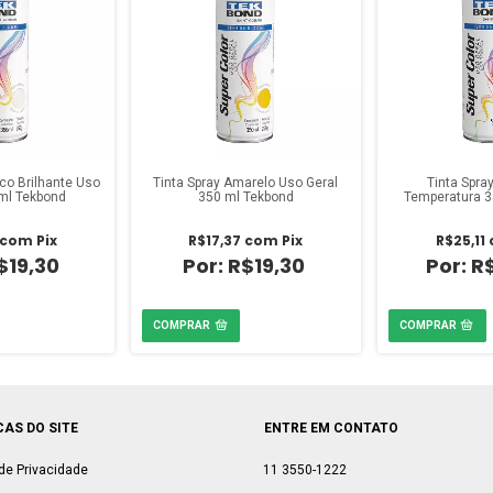
nco Brilhante Uso
Tinta Spray Amarelo Uso Geral
Tinta Spray
 ml Tekbond
350 ml Tekbond
Temperatura 3
com
Pix
R$17,37
com
Pix
R$25,11
$19,30
R$19,30
R
CAS DO SITE
ENTRE EM CONTATO
 de Privacidade
11 3550-1222