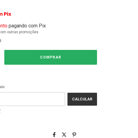
m
Pix
nto
pagando com Pix
com outras promoções
s
ALTERAR CEP
EP:
vio
CALCULAR
P