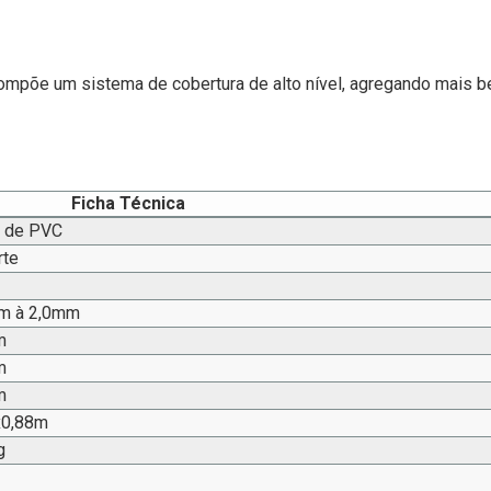
compõe um sistema de cobertura de alto nível, agregando mais b
Ficha Técnica
a de PVC
rte
m à 2,0mm
m
m
m
x0,88m
g