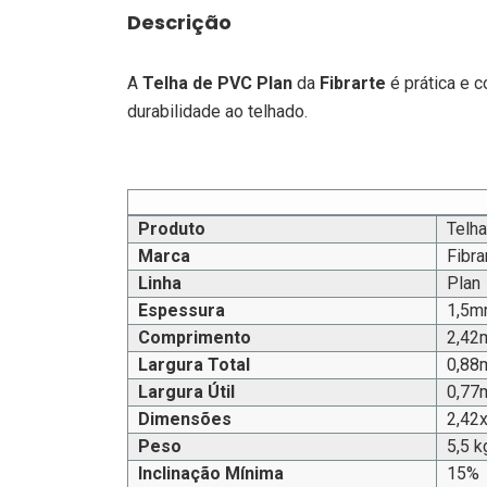
Descrição
A
Telha de PVC Plan
da
Fibrarte
é prática e 
durabilidade ao telhado.
Produto
Telh
Marca
Fibra
Linha
Plan
Espessura
1,5m
Comprimento
2,42
Largura Total
0,88
Largura Útil
0,77
Dimensões
2,42
Peso
5,5 k
Inclinação Mínima
15%