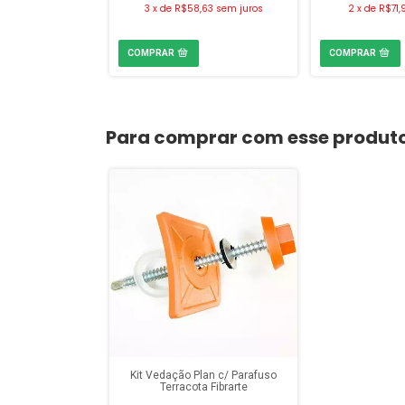
3
x
de
R$58,63
sem juros
2
x
de
R$71,
Para comprar com esse produt
Kit Vedação Plan c/ Parafuso
Terracota Fibrarte