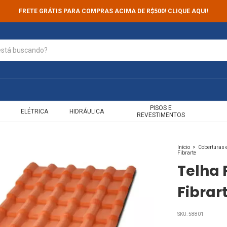
FRETE GRÁTIS PARA COMPRAS ACIMA DE R$500! CLIQUE AQUI!
PISOS E
ELÉTRICA
HIDRÁULICA
REVESTIMENTOS
Início
>
Coberturas 
Fibrarte
Telha 
Fibrar
SKU:
58801