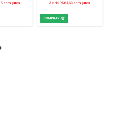
95
sem juros
3
x
de
R$64,63
sem juros
o