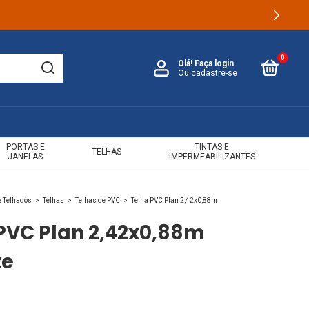
0
Olá!
Faça login
Ou cadastre-se
PORTAS E
TINTAS E
TELHAS
JANELAS
IMPERMEABILIZANTES
e Telhados
>
Telhas
>
Telhas de PVC
>
Telha PVC Plan 2,42x0,88m
PVC Plan 2,42x0,88m
te