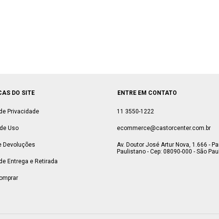
CAS DO SITE
ENTRE EM CONTATO
 de Privacidade
11 3550-1222
de Uso
ecommerce@castorcenter.com.br
e Devoluções
Av. Doutor José Artur Nova, 1.666 - P
Paulistano - Cep: 08090-000 - São Paul
 de Entrega e Retirada
omprar