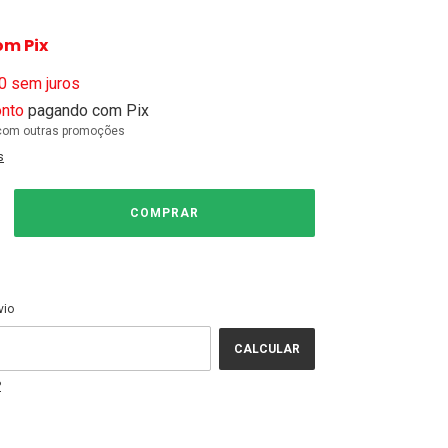
om
Pix
0
sem juros
nto
pagando com Pix
com outras promoções
s
ALTERAR CEP
EP:
vio
CALCULAR
P