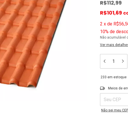
R$112,99
R$101,69
c
2
x
de
R$56,5
10% de desco
Não acumulável 
Ver mais detalhe
233
em estoque
Entregas para o C
Meios de en
Não sei meu CE