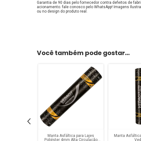
Garantia de 90 dias pelo fornecedor contra defeitos de fa
acionamento. fale conosco pelo WhatsApp! Imagens Ilustra
ou no design do produto real.
Você também pode gostar...
 Aluminizada Pro
Manta Asfáltica para Lajes
Manta Asfáltic
m Vedacit
Poliéster 4mm Alta Circulação
Ved