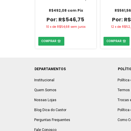
Rolo 1x10m Vedacit
3
com
Pix
R$492,08
com
Pix
R$561,5
675,70
R$546,75
R$
,31
sem juros
10
x
de
R$54,68
sem juros
12
x
de
R$52
DEPARTAMENTOS
POLÍTI
Institucional
Política
Quem Somos
Termos 
Nossas Lojas
Trocas 
Blog Dica do Castor
Política
Perguntas Frequentes
Como C
Fale Conosco