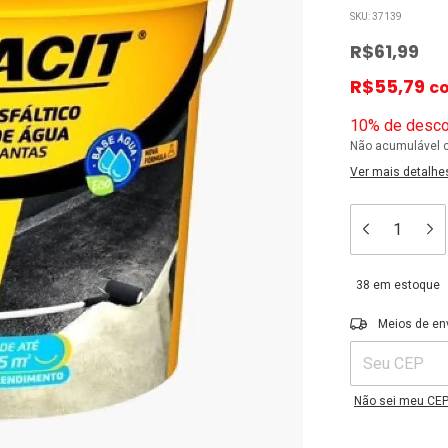
SKU:
37139
R$61,99
R$55,79
c
10% de desco
Não acumulável 
Ver mais detalhe
38
em estoque
Entregas para o C
Meios de en
Não sei meu CE