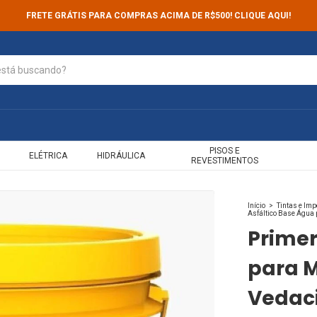
FRETE GRÁTIS PARA COMPRAS ACIMA DE R$500! CLIQUE AQUI!
PISOS E
ELÉTRICA
HIDRÁULICA
REVESTIMENTOS
Início
>
Tintas e Im
Asfáltico Base Água 
Primer
para M
Vedac