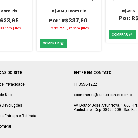
18 Litros Vedacit
900ml 
6
com
Pix
R$304,11
com
Pix
R$39,51
R
623,95
R$337,90
,00
sem juros
6
x
de
R$56,32
sem juros
CAS DO SITE
ENTRE EM CONTATO
 de Privacidade
11 3550-1222
de Uso
ecommerce@castorcenter.com.br
e Devoluções
Av. Doutor José Artur Nova, 1.666 - P
Paulistano - Cep: 08090-000 - São Paul
 de Entrega e Retirada
omprar