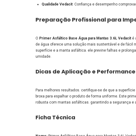
Qualidade Vedacit
: Confiança e desempenho comprovad
Preparação Profissional para Im
O
Primer Asfáltico Base Água para Mantas 3.6L Vedacit
é 
de água oferece uma solução mais sustentável e de fácil 
superfície e a manta asfáltica. ele previne falhas e prolon
umidade.
Dicas de Aplicação e Performance
Para melhores resultados. certifique-se de que a superfície e
broxa para espalhar o produto de forma uniforme. Este pri
robusta com mantas asfálticas. garantindo a segurança e a
Ficha Técnica
Nome:
Primer Asfáltico Base Água para Mantas 3.6L Vedac