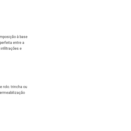
omposição à base
erfeita entre a
infiltrações e
e rolo. trincha ou
permeabilização