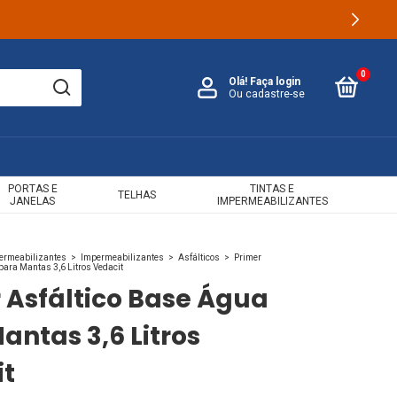
0
Olá!
Faça login
Ou cadastre-se
PORTAS E
TINTAS E
TELHAS
JANELAS
IMPERMEABILIZANTES
permeabilizantes
>
Impermeabilizantes
>
Asfálticos
>
Primer
para Mantas 3,6 Litros Vedacit
 Asfáltico Base Água
antas 3,6 Litros
it