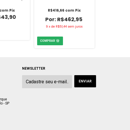
Vedacit
Primer Fundo P
com
Pix
R$416,66
com
Pix
900ml 
$43,90
R$462,95
R$24,89
9
x
de
R$51,44
sem juros
R$
NEWSLETTER
arque
o - SP