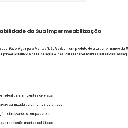
rabilidade da Sua Impermeabilização
ltico Base Água para Mantas 3.6L Vedacit
. um produto de alta performance da
O
te primer asfáltico à base de água é ideal para receber mantas asfálticas. ass
par. ideal para ambientes diversos.
fixação otimizada para mantas asfálticas.
ação. otimizando o tempo de obra.
 que receberão mantas asfálticas.