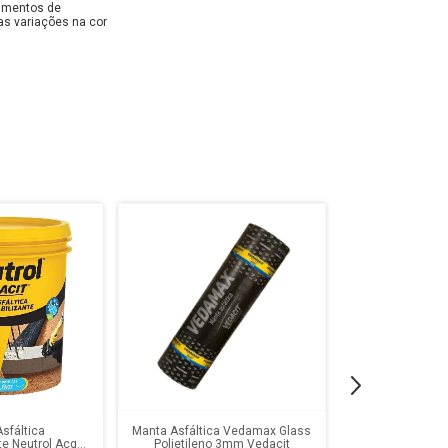
dimentos de
as variações na cor
Asfáltica
Manta Asfáltica Vedamax Glass
te Neutrol Acqua
Polietileno 3mm Vedacit