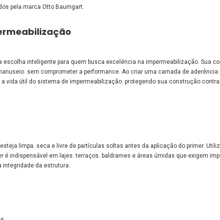
os pela marca Otto Baumgart.
permeabilização
a escolha inteligente para quem busca excelência na impermeabilização. Sua c
manuseio. sem comprometer a performance. Ao criar uma camada de aderência p
ga a vida útil do sistema de impermeabilização. protegendo sua construção contra 
steja limpa. seca e livre de partículas soltas antes da aplicação do primer. Utiliz
mer é indispensável em lajes. terraços. baldrames e áreas úmidas que exigem im
 integridade da estrutura.
it