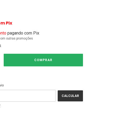
om
Pix
nto
pagando com Pix
com outras promoções
s
ALTERAR CEP
EP:
vio
CALCULAR
P