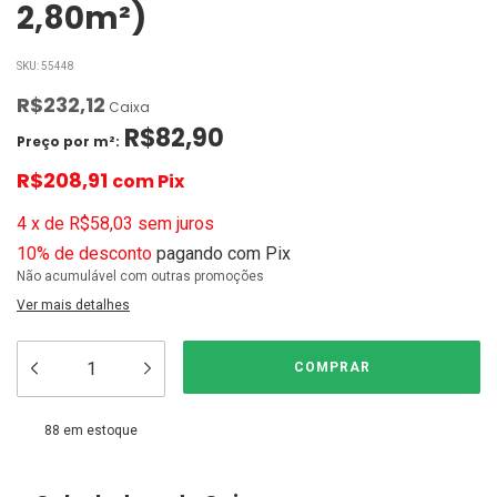
2,80m²)
SKU:
55448
R$232,12
Caixa
R$82,90
Preço por m²:
R$208,91
com
Pix
4
x
de
R$58,03
sem juros
10% de desconto
pagando com Pix
Não acumulável com outras promoções
Ver mais detalhes
88
em estoque