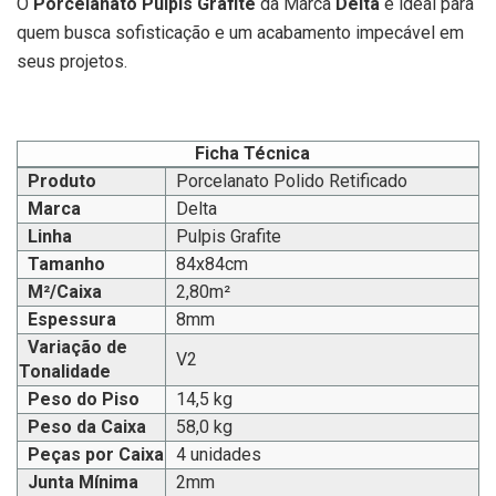
O
Porcelanato Pulpis Grafite
da Marca
Delta
é ideal para
quem busca sofisticação e um acabamento impecável em
seus projetos.
Ficha Técnica
Produto
Porcelanato Polido Retificado
Marca
Delta
Linha
Pulpis Grafite
Tamanho
84x84cm
M²/Caixa
2,80m²
Espessura
8mm
Variação de
V2
Tonalidade
Peso do Piso
14,5 kg
Peso da Caixa
58,0 kg
Peças por Caixa
4 unidades
Junta Mínima
2mm