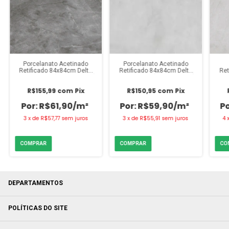
Porcelanato Acetinado
Porcelanato Acetinado
Retificado 84x84cm Delta
Retificado 84x84cm Delta
Ret
Pulpis Grafite (Caixa 2,80m²)
Pulpis Cinza (Caixa 2,80m²)
Pulp
R$155,99
com
Pix
R$150,95
com
Pix
R$61,90/m²
R$59,90/m²
3
x
de
R$57,77
sem juros
3
x
de
R$55,91
sem juros
4
DEPARTAMENTOS
POLÍTICAS DO SITE