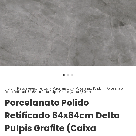
Início
>
Pisos e Revestimentos
>
Porcelanatos
>
Porcelanato Polido
>
Porcelanato
Polido Retificado 84x84cm Delta Pulpis Grafite (Caixa 2,80m²)
Porcelanato Polido
Retificado 84x84cm Delta
Pulpis Grafite (Caixa