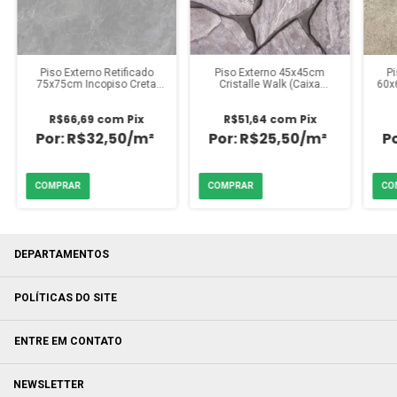
Piso Externo Retificado
Piso Externo 45x45cm
Pi
75x75cm Incopiso Creta
Cristalle Walk (Caixa
60x
(Caixa 2,28m²)
2,25m²)
R$66,69
com
Pix
R$51,64
com
Pix
R$32,50/m²
R$25,50/m²
DEPARTAMENTOS
POLÍTICAS DO SITE
ENTRE EM CONTATO
NEWSLETTER