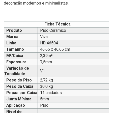
decoração modernos e minimalistas.
Ficha Técnica
Produto
Piso Cerâmico
Marca
Viva
Linha
HD 46504
Tamanho
46,65 x 46,65 cm
M²/Caixa
2,39m²
Espessura
7,5mm
Variação de
V1
Tonalidade
Peso do Piso
2,72 kg
Peso da Caixa
30,0 kg
Peças por Caixa
11 unidades
Junta Mínima
5mm
Aplicação
Piso
Nível de